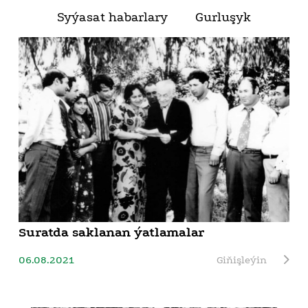
Syýasat habarlary
Gurluşyk
Suratda saklanan ýatlamalar
06.08.2021
Giňişleýin