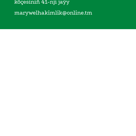
köçesiniň 41-nji jaýy
marywelhakimlik@online.tm