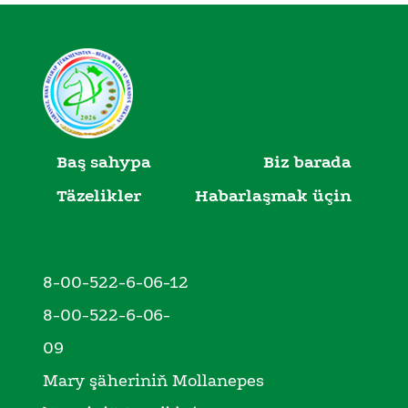
Baş sahypa
Biz barada
Täzelikler
Habarlaşmak üçin
8-00-522-6-06-12
8-00-522-6-06-
09
Mary şäheriniň Mollanepes