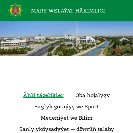
MARY WELAÝAT
HÄKIMLIGI
Ähli täzelikler
Oba hojalygy
Saglyk goraýyş we Sport
Medeniýet we Bilim
Sanly ykdysadyýet — döwrüň talaby