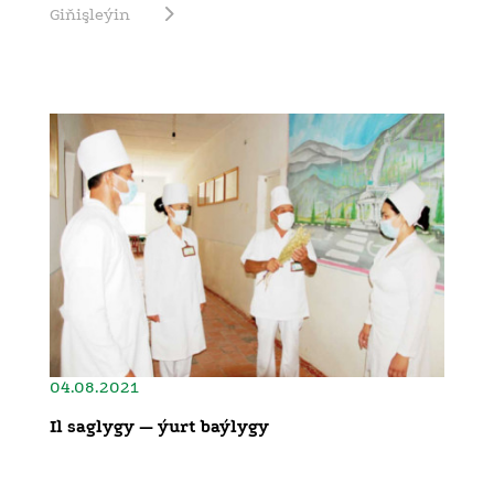
Giňişleýin
04.08.2021
Il saglygy — ýurt baýlygy