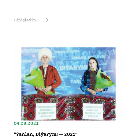
Giňişleýin
04.08.2021
“Ýaňlan, Diýarym! — 2021”