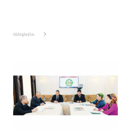
Giňişleýin