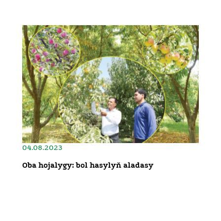
04.08.2023
Oba hojalygy: bol hasylyň aladasy