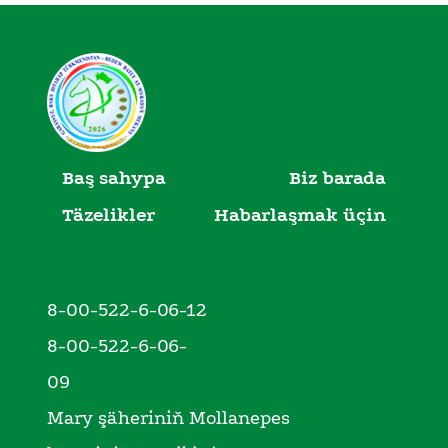
Baş sahypa
Biz barada
Täzelikler
Habarlaşmak üçin
8-00-522-6-06-12
8-00-522-6-06-
09
Mary şäheriniň Mollanepes