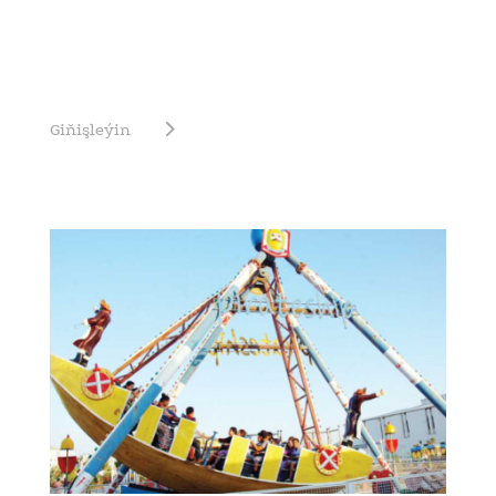
Giňişleýin