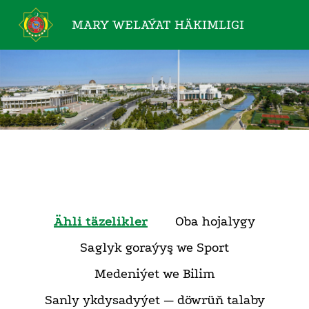
MARY WELAÝAT
HÄKIMLIGI
Ähli täzelikler
Oba hojalygy
Saglyk goraýyş we Sport
Medeniýet we Bilim
Sanly ykdysadyýet — döwrüň talaby