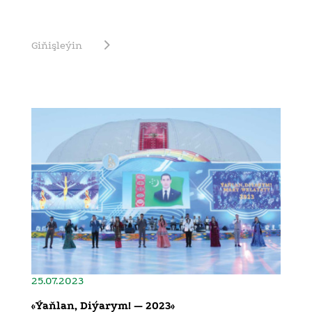
Giňişleýin
25.07.2023
«Ýaňlan, Diýarym! — 2023»