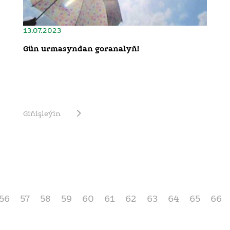
13.07.2023
Gün urmasyndan goranalyň!
Giňişleýin
56
57
58
59
60
61
62
63
64
65
66