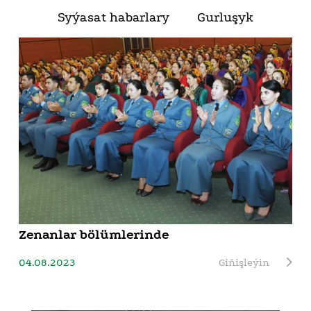
Syýasat habarlary
Gurluşyk
Zenanlar bölümlerinde
04.08.2023
Giňişleýin