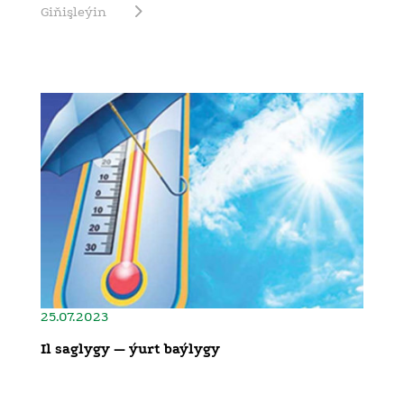
Giňişleýin
25.07.2023
Il saglygy — ýurt baýlygy