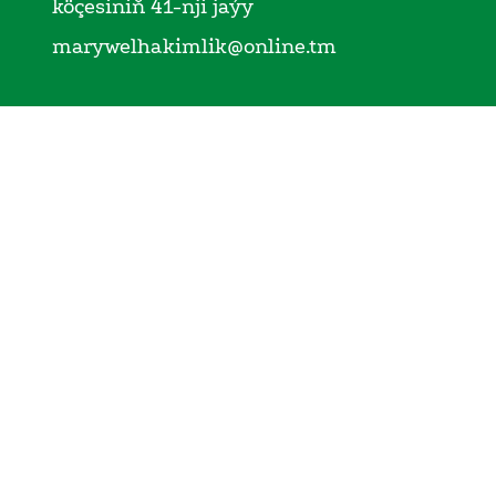
köçesiniň 41-nji jaýy
marywelhakimlik@online.tm