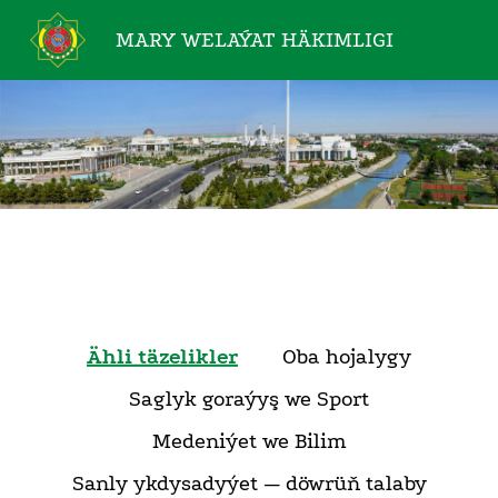
MARY WELAÝAT
HÄKIMLIGI
Ähli täzelikler
Oba hojalygy
Saglyk goraýyş we Sport
Medeniýet we Bilim
Sanly ykdysadyýet — döwrüň talaby