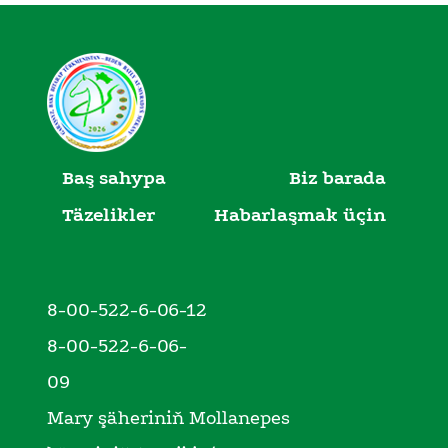
Baş sahypa
Biz barada
Täzelikler
Habarlaşmak üçin
8-00-522-6-06-12
8-00-522-6-06-
09
Mary şäheriniň Mollanepes