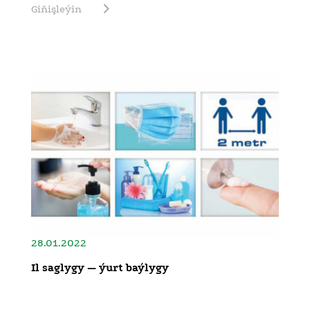
Giňişleýin
28.01.2022
Il saglygy — ýurt baýlygy