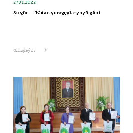
27.01.2022
Şu gün — Watan goragçylarynyň güni
Giňişleýin