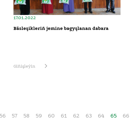
17.01.2022
Bäsleşikleriň jemine bagyşlanan dabara
Giňişleýin
56
57
58
59
60
61
62
63
64
65
66