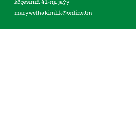
köçesiniň 41-nji jaýy
marywelhakimlik@online.tm