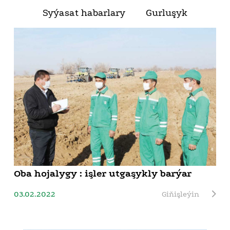
Syýasat habarlary
Gurluşyk
Oba hojalygy : işler utgaşykly barýar
03.02.2022
Giňişleýin