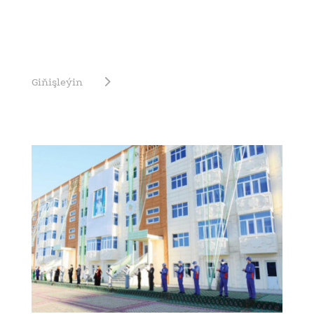
Giňişleýin