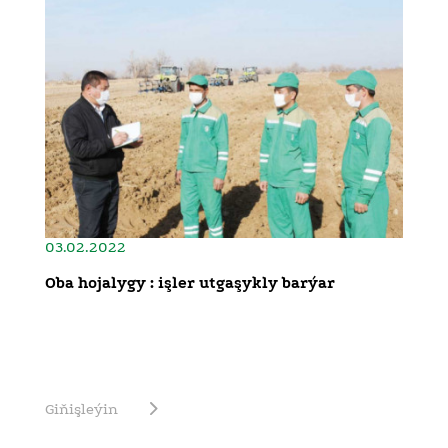
03.02.2022
Oba hojalygy : işler utgaşykly barýar
Giňişleýin