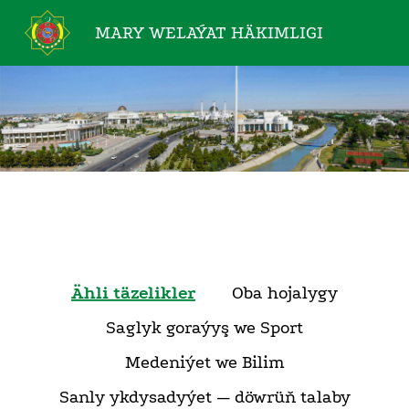
MARY WELAÝAT
HÄKIMLIGI
Ähli täzelikler
Oba hojalygy
Saglyk goraýyş we Sport
Medeniýet we Bilim
Sanly ykdysadyýet — döwrüň talaby