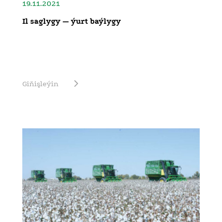
19.11.2021
Il saglygy — ýurt baýlygy
Giňişleýin