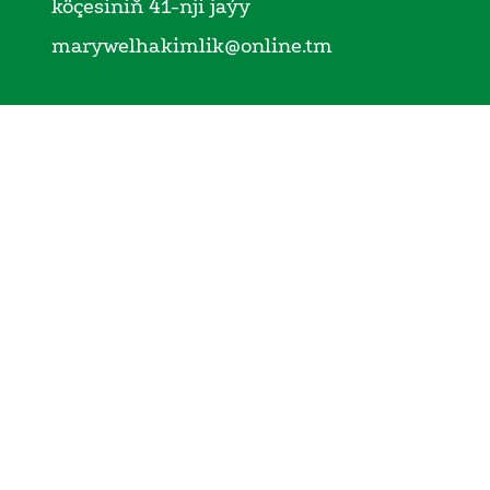
köçesiniň 41-nji jaýy
marywelhakimlik@online.tm