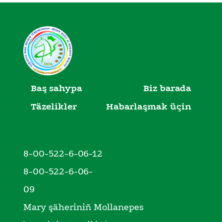
Baş sahypa
Biz barada
Täzelikler
Habarlaşmak üçin
8-00-522-6-06-12
8-00-522-6-06-
09
Mary şäheriniň Mollanepes