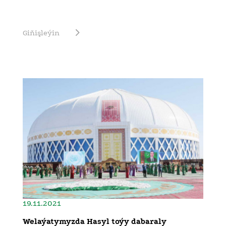
Giňişleýin
19.11.2021
Welaýatymyzda Hasyl toýy dabaraly