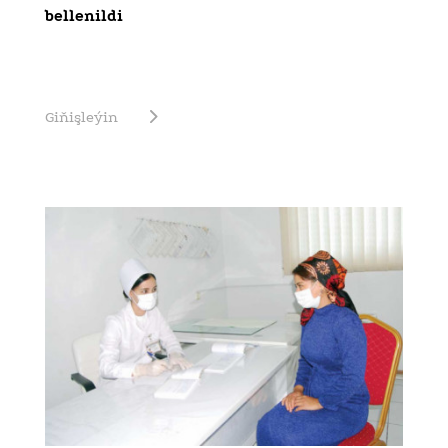
bellenildi
Giňişleýin