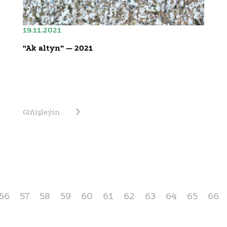
19.11.2021
“Ak altyn” — 2021
Giňişleýin
56
57
58
59
60
61
62
63
64
65
66