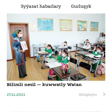
Syýasat habarlary
Gurluşyk
Bilimli nesil — kuwwatly Watan
27.11.2021
Giňişleýin