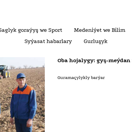
Saglyk goraýyş we Sport
Medeniýet we Bilim
Syýasat habarlary
Gurluşyk
Oba hojalygy: gyş-meýdan i
Guramaçylykly barýar