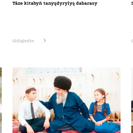
Täze kitabyň tanyşdyrylyş dabarasy
Giňişleýin