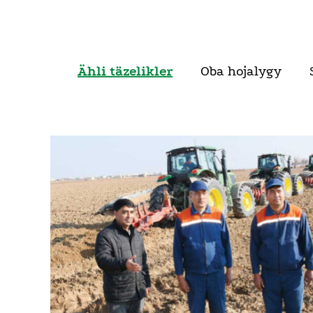
Ähli täzelikler
Oba hojalygy