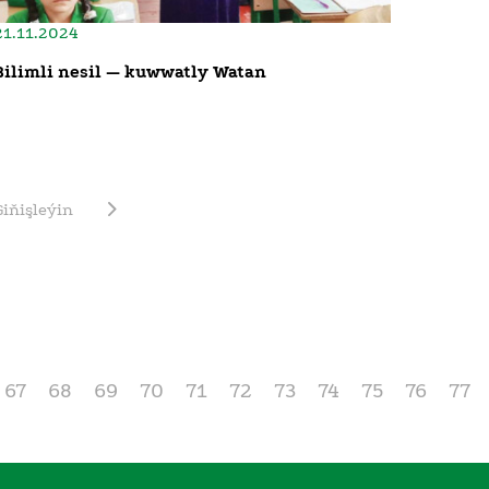
21.11.2024
Bilimli nesil — kuwwatly Watan
Giňişleýin
67
68
69
70
71
72
73
74
75
76
77