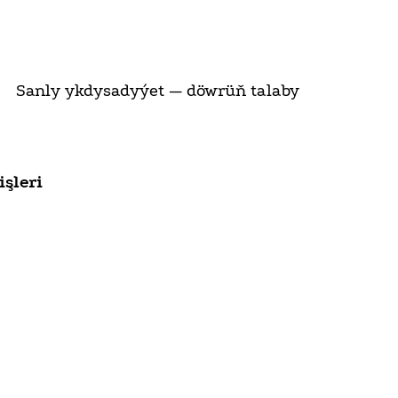
Sanly ykdysadyýet — döwrüň talaby
şleri