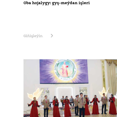
Oba hojalygy: gyş-meýdan işleri
Giňişleýin