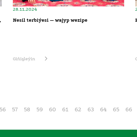
28.11.2024
,
Nesil terbiýesi — wajyp wezipe
Giňişleýin
56
57
58
59
60
61
62
63
64
65
66