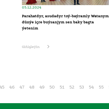
05.12.2024
Parahatdyr, asudadyr toý-baýramly Watanym
dünýe içre buýsanjym sen baky bagta
ýetenim
Giňişleýin
45
46
47
48
49
50
51
52
53
54
55