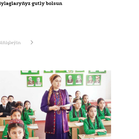
Sylaglaryňyz gutly bolsun
Giňişleýin