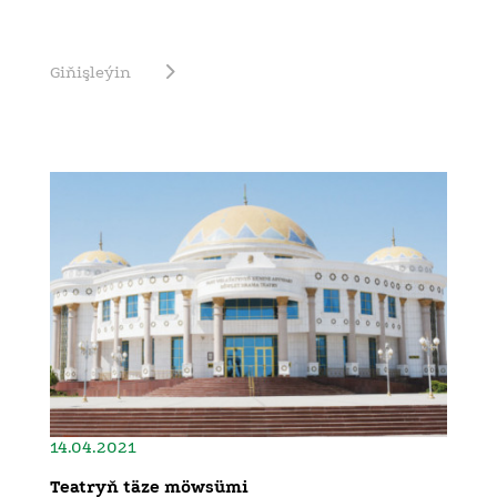
Giňişleýin
14.04.2021
Teatryň täze möwsümi