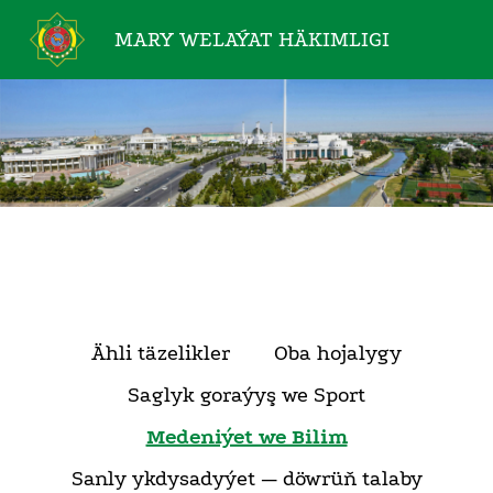
MARY WELAÝAT
HÄKIMLIGI
Ähli täzelikler
Oba hojalygy
Saglyk goraýyş we Sport
Medeniýet we Bilim
Sanly ykdysadyýet — döwrüň talaby