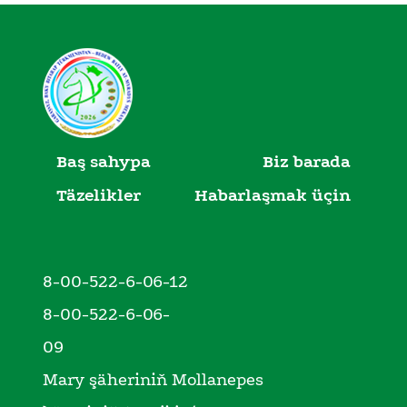
Baş sahypa
Biz barada
Täzelikler
Habarlaşmak üçin
8-00-522-6-06-12
8-00-522-6-06-
09
Mary şäheriniň Mollanepes