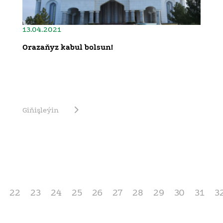
13.04.2021
Orazaňyz kabul bolsun!
Giňişleýin
22
23
24
25
26
27
28
29
30
31
3