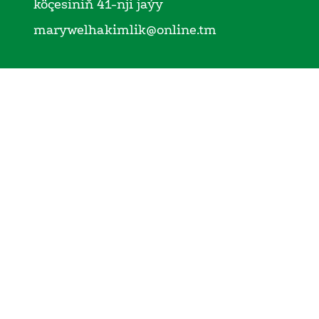
köçesiniň 41-nji jaýy
marywelhakimlik@online.tm