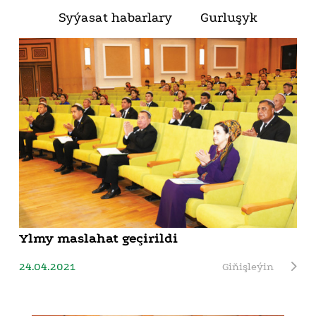
Syýasat habarlary
Gurluşyk
Ylmy maslahat geçirildi
24.04.2021
Giňişleýin