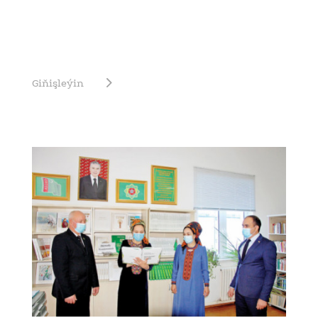
Giňişleýin