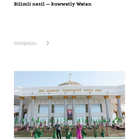
Bilimli nesil — kuwwatly Watan
Giňişleýin