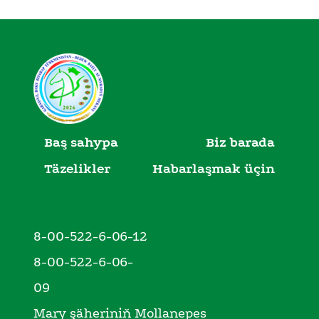
Baş sahypa
Biz barada
Täzelikler
Habarlaşmak üçin
8-00-522-6-06-12
8-00-522-6-06-
09
Mary şäheriniň Mollanepes