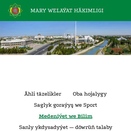
MARY WELAÝAT
HÄKIMLIGI
Ähli täzelikler
Oba hojalygy
Saglyk goraýyş we Sport
Medeniýet we Bilim
Sanly ykdysadyýet — döwrüň talaby