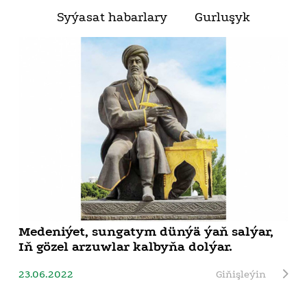
Syýasat habarlary
Gurluşyk
Medeniýet, sungatym dünýä ýaň salýar,
Iň gözel arzuwlar kalbyňa dolýar.
23.06.2022
Giňişleýin