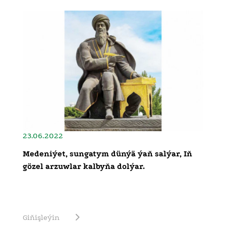
23.06.2022
Medeniýet, sungatym dünýä ýaň salýar, Iň
gözel arzuwlar kalbyňa dolýar.
Giňişleýin