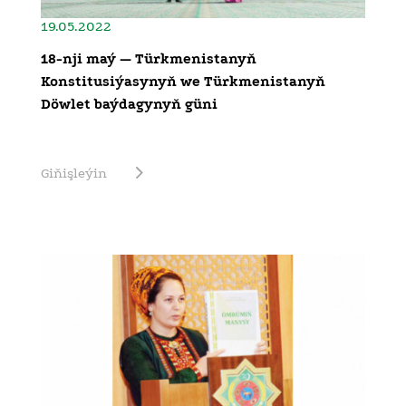
19.05.2022
18-nji maý — Türkmenistanyň
Konstitusiýasynyň we Türkmenistanyň
Döwlet baýdagynyň güni
Giňişleýin