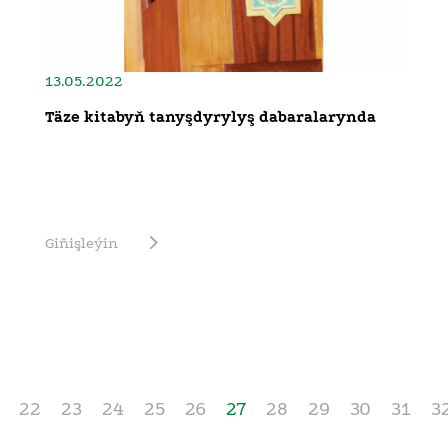
13.05.2022
Täze kitabyň tanyşdyrylyş dabaralarynda
Giňişleýin
22
23
24
25
26
27
28
29
30
31
3