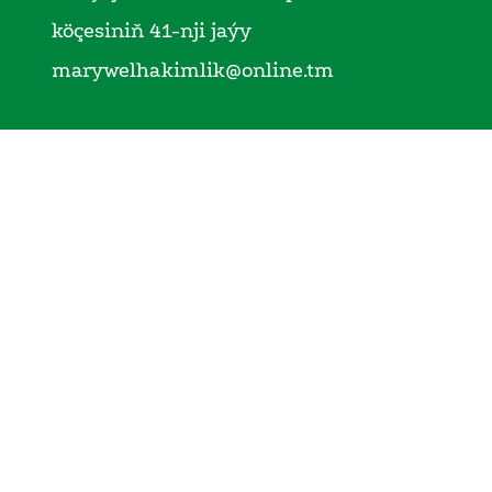
köçesiniň 41-nji jaýy
marywelhakimlik@online.tm