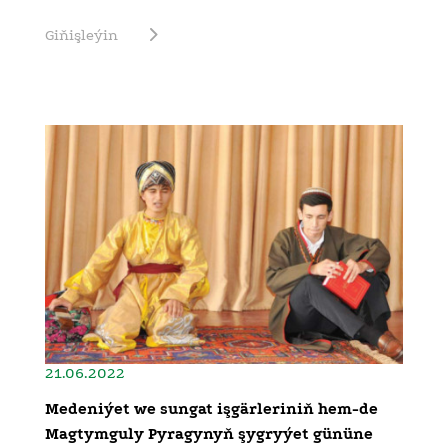
Giňişleýin
21.06.2022
Medeniýet we sungat işgärleriniň hem-de
Magtymguly Pyragynyň şygryýet gününe