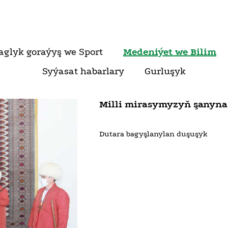
aglyk goraýyş we Sport
Medeniýet we Bilim
Syýasat habarlary
Gurluşyk
Milli mirasymyzyň şanyna
Dutara bagyşlanylan duşuşyk