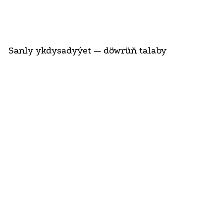
Sanly ykdysadyýet — döwrüň talaby