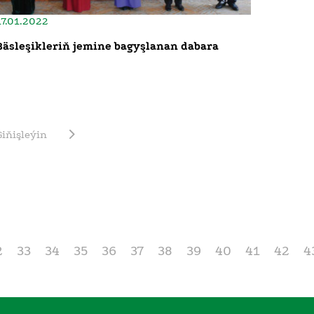
17.01.2022
Bäsleşikleriň jemine bagyşlanan dabara
Giňişleýin
2
33
34
35
36
37
38
39
40
41
42
4