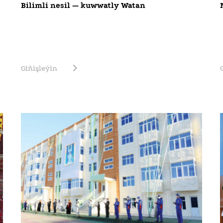
Bilimli nesil — kuwwatly Watan
Giňişleýin