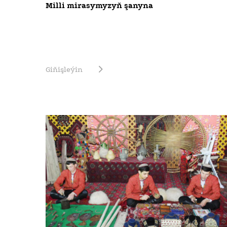
Milli mirasymyzyň şanyna
Giňişleýin