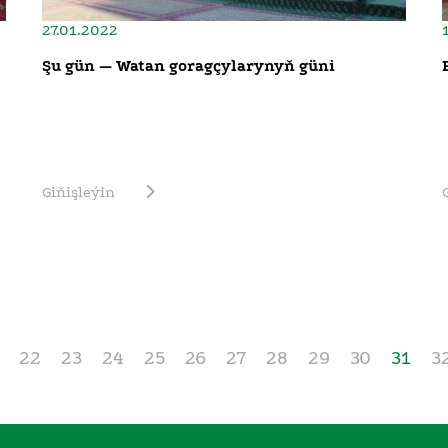
27.01.2022
Şu gün — Watan goragçylarynyň güni
Giňişleýin
22
23
24
25
26
27
28
29
30
31
3