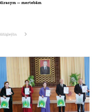
Mirasym — mertebäm
Giňişleýin