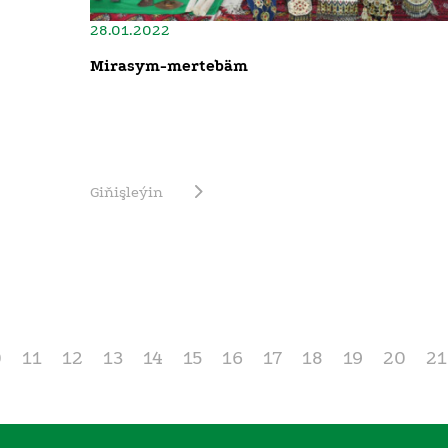
28.01.2022
Mirasym-mertebäm
Giňişleýin
0
11
12
13
14
15
16
17
18
19
20
21