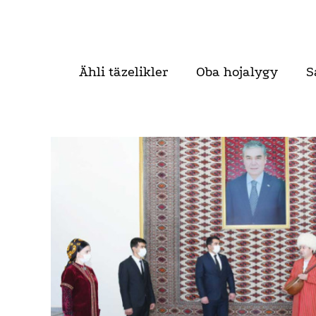
Ähli täzelikler
Oba hojalygy
S