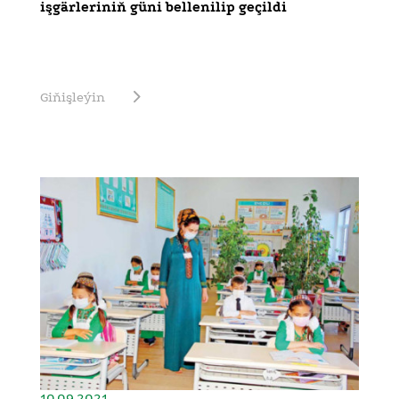
işgärleriniň güni bellenilip geçildi
Giňişleýin
10.09.2021