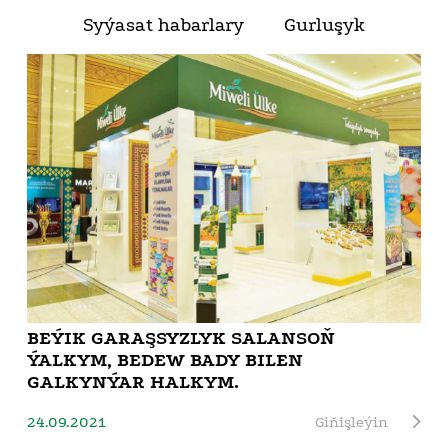
Syýasat habarlary
Gurluşyk
BEÝIK GARAŞSYZLYK SALANSOŇ
ÝALKYM, BEDEW BADY BILEN
GALKYNÝAR HALKYM.
24.09.2021
Giňişleýin