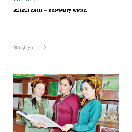
Bilimli nesil — kuwwatly Watan
Giňişleýin