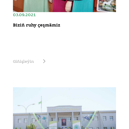
03.09.2021
Biziň ruhy çeşmämiz
Giňişleýin