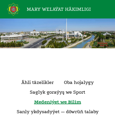
MARY WELAÝAT
HÄKIMLIGI
Ähli täzelikler
Oba hojalygy
Saglyk goraýyş we Sport
Medeniýet we Bilim
Sanly ykdysadyýet — döwrüň talaby