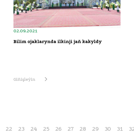
02.09.2021
Bilim ojaklarynda ilkinji jaň kakyldy
Giňişleýin
22
23
24
25
26
27
28
29
30
31
3