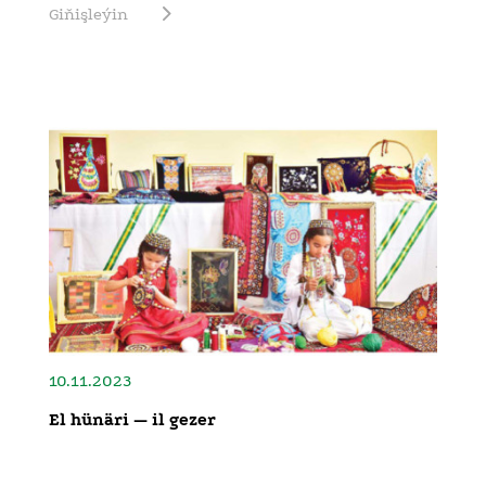
Giňişleýin
10.11.2023
El hünäri — il gezer