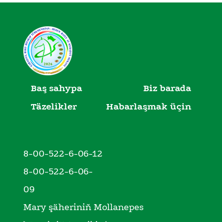
Baş sahypa
Biz barada
Täzelikler
Habarlaşmak üçin
8-00-522-6-06-12
8-00-522-6-06-
09
Mary şäheriniň Mollanepes