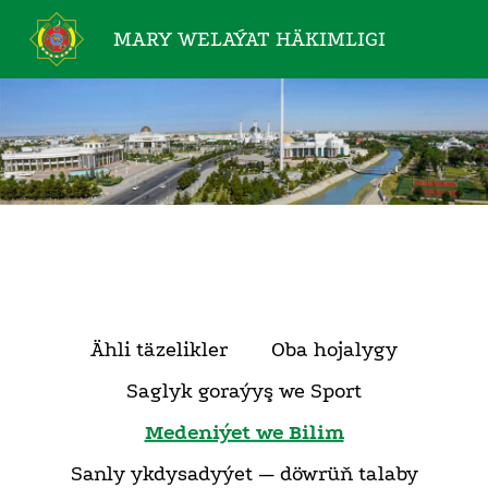
MARY WELAÝAT
HÄKIMLIGI
Ähli täzelikler
Oba hojalygy
Saglyk goraýyş we Sport
Medeniýet we Bilim
Sanly ykdysadyýet — döwrüň talaby