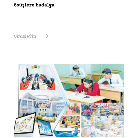
ösüşlere badalga
Giňişleýin