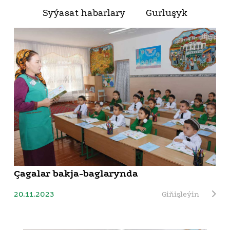
Syýasat habarlary
Gurluşyk
Çagalar bakja-baglarynda
20.11.2023
Giňişleýin