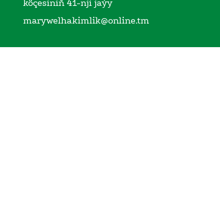
köçesiniň 41-nji jaýy
marywelhakimlik@online.tm