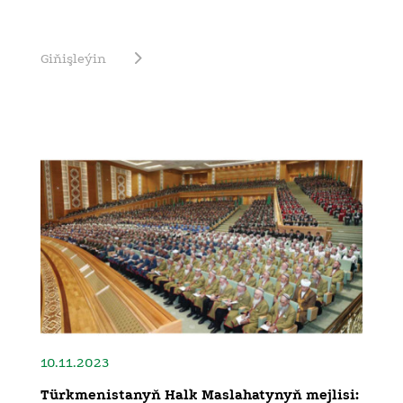
Giňişleýin
10.11.2023
Türkmenistanyň Halk Maslahatynyň mejlisi: