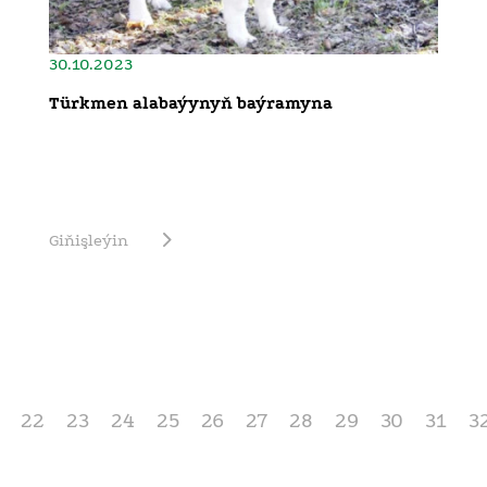
30.10.2023
Türkmen alabaýynyň baýramyna
Giňişleýin
22
23
24
25
26
27
28
29
30
31
3