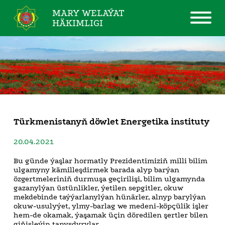
MARY WELAÝAT
HÄKIMLIGI
Türkmenistanyň döwlet Energetika instituty
20.04.2021
Bu günde ýaşlar hormatly Prezidentimiziň milli bilim
ulgamyny kämilleşdirmek barada alyp barýan
özgertmeleriniň durmuşa geçirilişi, bilim ulgamynda
gazanylýan üstünlikler, ýetilen sepgitler, okuw
mekdebinde taýýarlanylýan hünärler, alnyp barylýan
okuw-usulyýet, ylmy-barlag we medeni-köpçülik işler
hem-de okamak, ýaşamak üçin döredilen şertler bilen
giňişleýin tanyşdyrylar.