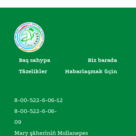
Baş sahypa
Biz barada
Täzelikler
Habarlaşmak üçin
8-00-522-6-06-12
8-00-522-6-06-
09
Mary şäheriniň Mollanepes