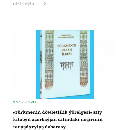
Giňişleýin
15.12.2020
«Türkmeniň döwletlilik ýörelgesi» atly
kitabyň azerbaýjan dilindäki neşiriniň
tanyşdyrylyş dabarasy