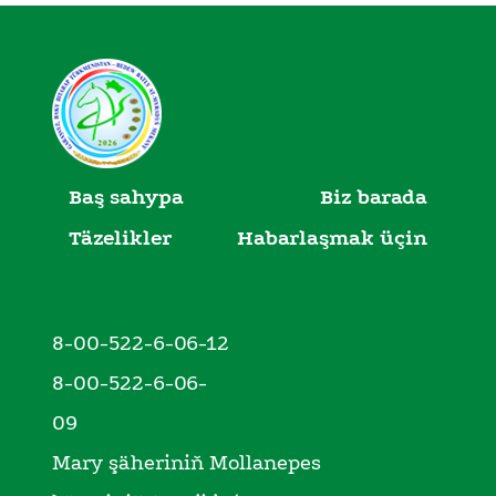
Baş sahypa
Biz barada
Täzelikler
Habarlaşmak üçin
8-00-522-6-06-12
8-00-522-6-06-
09
Mary şäheriniň Mollanepes