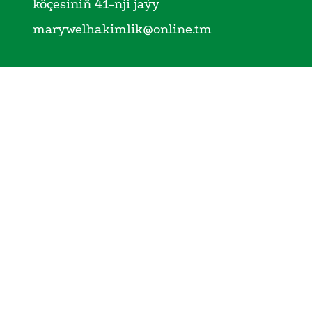
köçesiniň 41-nji jaýy
marywelhakimlik@online.tm