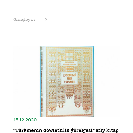
Giňişleýin
15.12.2020
“Türkmeniň döwletlilik ýörelgesi” atly kitap