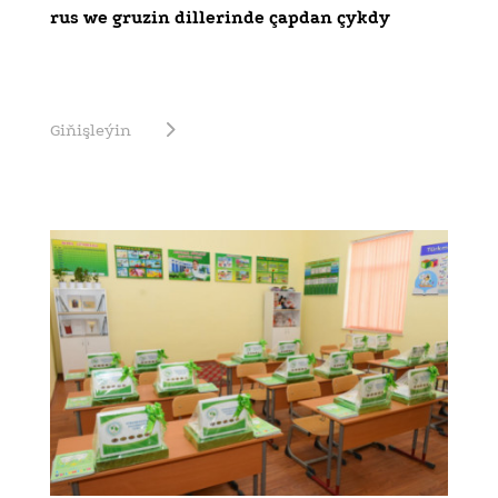
rus we gruzin dillerinde çapdan çykdy
Giňişleýin