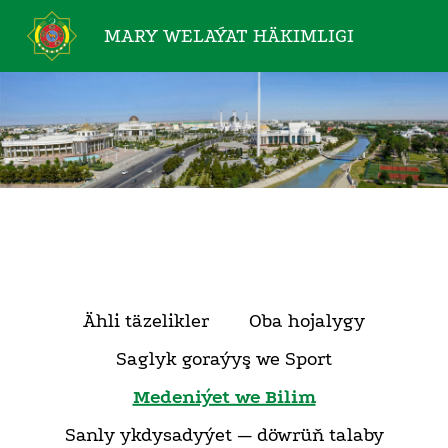
MARY WELAÝAT
HÄKIMLIGI
Ähli täzelikler
Oba hojalygy
Saglyk goraýyş we Sport
Medeniýet we Bilim
Sanly ykdysadyýet — döwrüň talaby