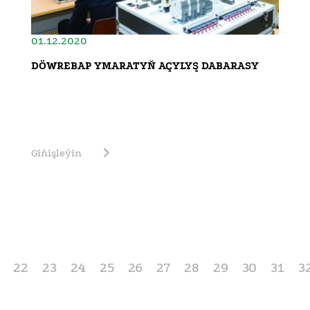
01.12.2020
DÖWREBAP YMARATYŇ AÇYLYŞ DABARASY
Giňişleýin
22
23
24
25
26
27
28
29
30
31
3