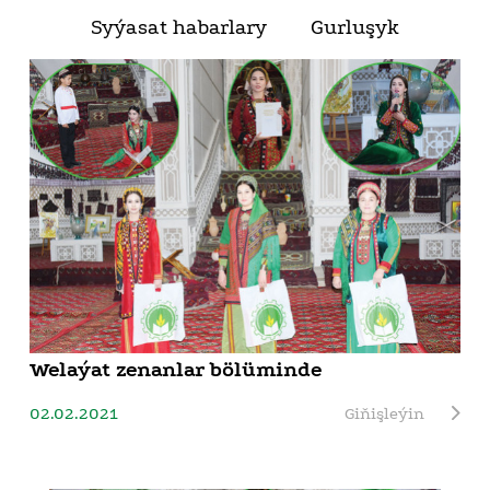
Syýasat habarlary
Gurluşyk
Welaýat zenanlar bölüminde
02.02.2021
Giňişleýin