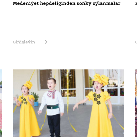
Medeniýet hepdeliginden soňky oýlanmalar
Giňişleýin