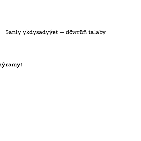
Sanly ykdysadyýet — döwrüň talaby
baýramy!