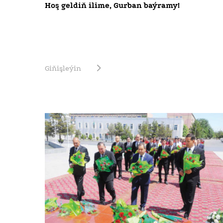
Hoş geldiň ilime, Gurban baýramy!
Giňişleýin