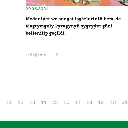
29.06.2021
Medeniýet we sungat işgärleriniň hem-de
Magtymguly Pyragynyň şygryýet güni
bellenilip geçildi
Giňişleýin
0
11
12
13
14
15
16
17
18
19
20
21