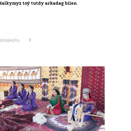
Halkymyz toý tutdy arkadag bilen
Giňişleýin