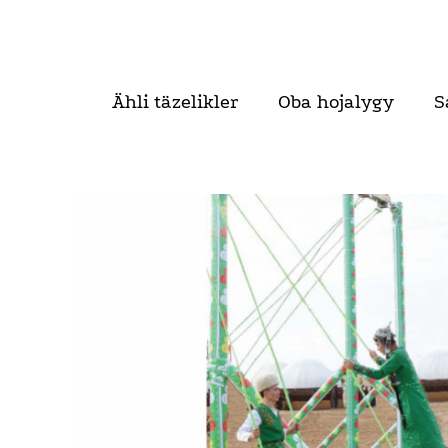
Ähli täzelikler
Oba hojalygy
S