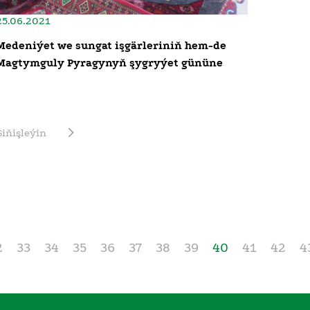
25.06.2021
Medeniýet we sungat işgärleriniň hem-de
Magtymguly Pyragynyň şygryýet gününe
Giňişleýin
2
33
34
35
36
37
38
39
40
41
42
4