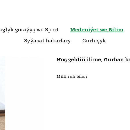
aglyk goraýyş we Sport
Medeniýet we Bilim
Syýasat habarlary
Gurluşyk
Hoş geldiň ilime, Gurban 
Milli ruh bilen