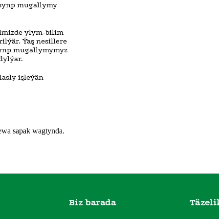
ç synp mugallymy
timizde ylym-bilim
lýär. Ýaş nesillere
 synp mugallymymyz
dylýar.
asly işleýän
ewa sapak wagtynda.
Biz barada
Täzeli