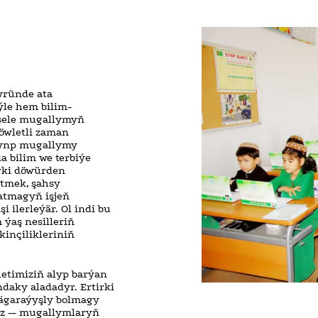
wründe ata
le hem bilim-
esele mugallymyň
öwletli zaman
 synp mugallymy
da bilim we terbiýe
irki döwürden
itmek, şahsy
katmagyň işjeň
 ilerleýär. Ol indi bu
 ýaş nesilleriň
inçilikleriniň
etimiziň alyp barýan
daky aladadyr. Ertirki
ýägaraýyşly bolmagy
biz — mugallymlaryň