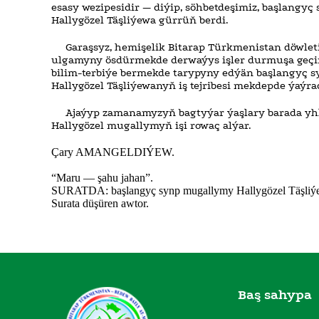
esasy wezipesidir — diýip, söhbetdeşimiz, başlangy
Hallygözel Täşliýewa gürrüň berdi.
Garaşsyz, hemişelik Bitarap Türkmenistan döwle
ulgamyny ösdürmekde derwaýys işler durmuşa geçiri
bilim-terbiýe bermekde tarypyny edýän başlangyç
Hallygözel Täşliýewanyň iş tejribesi mekdepde ýaýra
Ajaýyp zamanamyzyň bagtyýar ýaşlary barada yhl
Hallygözel mugallymyň işi rowaç alýar.
Çary AMANGELDIÝEW.
“Maru — şahu jahan”.
SURATDA: başlangyç synp mugallymy Hallygözel Täşliý
Surata düşüren awtor.
Baş sahypa