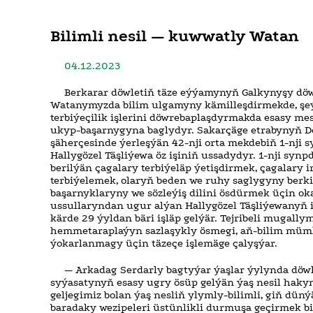
Bilimli nesil — kuwwatly Watan
04.12.2023
Berkarar döwletiň täze eýýamynyň Galkynyşy dö
Watanymyzda bilim ulgamyny kämilleşdirmekde, şeý
terbiýeçilik işlerini döwrebaplaşdyrmakda esasy m
ukyp-başarnygyna baglydyr. Sakarçäge etrabynyň D
şäherçesinde ýerleşýän 42-nji orta mekdebiň 1-nji
Hallygözel Täşliýewa öz işiniň ussadydyr. 1-nji synp
berilýän çagalary terbiýeläp ýetişdirmek, çagalary 
terbiýelemek, olaryň beden we ruhy saglygyny berk
başarnyklaryny we sözleýiş dilini ösdürmek üçin o
ussullaryndan ugur alýan Hallygözel Täşliýewanyň işi
kärde 29 ýyldan bäri işläp gelýär. Tejribeli mugallym
hemmetaraplaýyn sazlaşykly ösmegi, aň-bilim mümk
ýokarlanmagy üçin täzeçe işlemäge çalyşýar.
— Arkadag Serdarly bagtyýar ýaşlar ýylynda döwl
syýasatynyň esasy ugry ösüp gelýän ýaş nesil hakyn
geljegimiz bolan ýaş nesliň ylymly-bilimli, giň dün
baradaky wezipeleri üstünlikli durmuşa geçirmek 