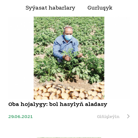
Syýasat habarlary
Gurluşyk
Oba hojalygy: bol hasylyň aladasy
29.06.2021
Giňişleýin