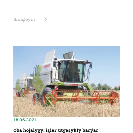
Giňişleýin
18.06.2021
Oba hojalygy: işler utgaşykly barýar