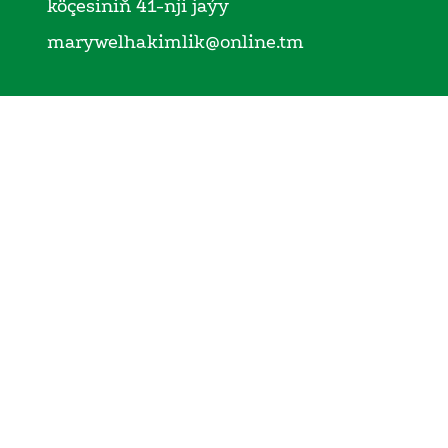
köçesiniň 41-nji jaýy
marywelhakimlik@online.tm