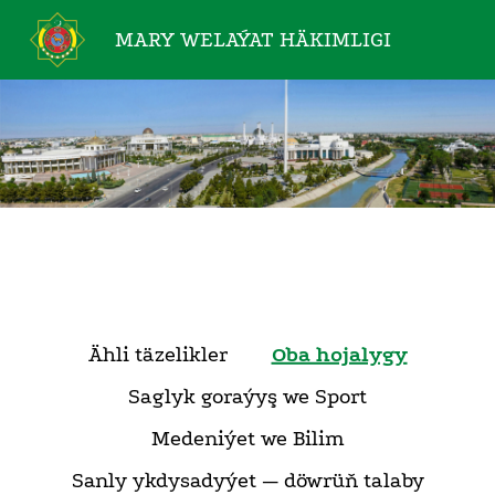
MARY WELAÝAT
HÄKIMLIGI
Ähli täzelikler
Oba hojalygy
Saglyk goraýyş we Sport
Medeniýet we Bilim
Sanly ykdysadyýet — döwrüň talaby