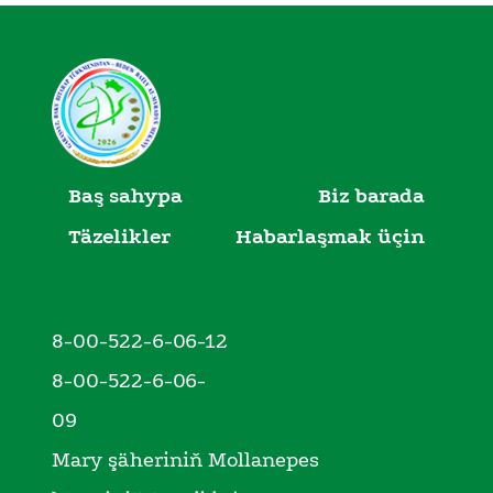
Baş sahypa
Biz barada
Täzelikler
Habarlaşmak üçin
8-00-522-6-06-12
8-00-522-6-06-
09
Mary şäheriniň Mollanepes