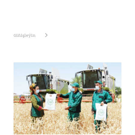
Giňişleýin