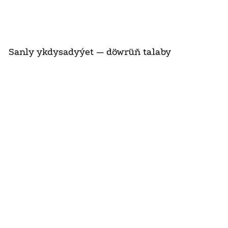
Sanly ykdysadyýet — döwrüň talaby