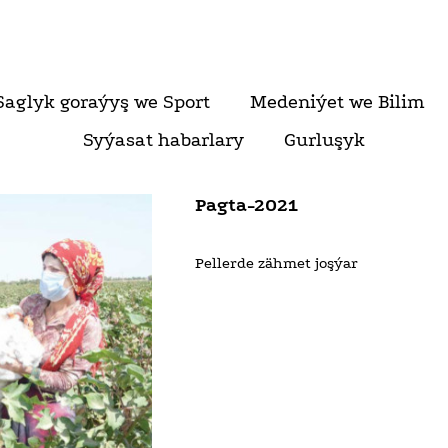
Saglyk goraýyş we Sport
Medeniýet we Bilim
Syýasat habarlary
Gurluşyk
Pagta-2021
Pellerde zähmet joşýar