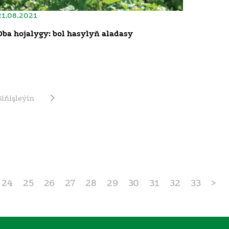
21.08.2021
Oba hojalygy: bol hasylyň aladasy
Giňişleýin
24
25
26
27
28
29
30
31
32
33
>