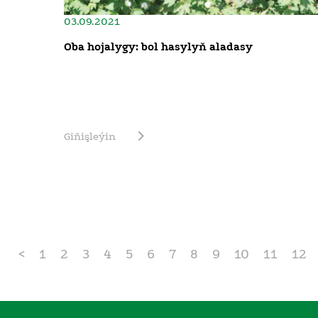
03.09.2021
Oba hojalygy: bol hasylyň aladasy
Giňişleýin
<
1
2
3
4
5
6
7
8
9
10
11
12