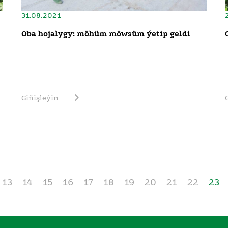
31.08.2021
Oba hojalygy: möhüm möwsüm ýetip geldi
Giňişleýin
13
14
15
16
17
18
19
20
21
22
23