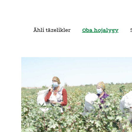
Ähli täzelikler
Oba hojalygy