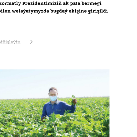
Hormatly Prezidentimiziň ak pata bermegi
bilen welaýatymyzda bugdaý ekişine girişildi
Giňişleýin