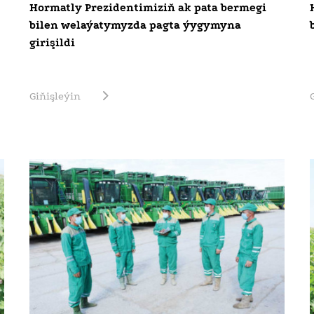
Hormatly Prezidentimiziň ak pata bermegi
bilen welaýatymyzda pagta ýygymyna
girişildi
Giňişleýin