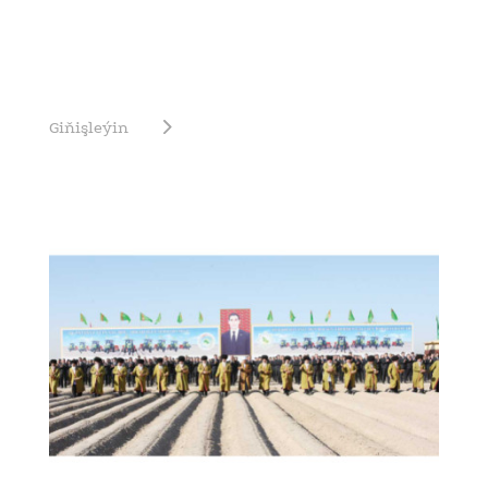
Giňişleýin