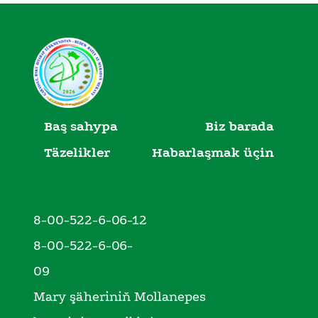
Baş sahypa
Biz barada
Täzelikler
Habarlaşmak üçin
8-00-522-6-06-12
8-00-522-6-06-
09
Mary şäheriniň Mollanepes