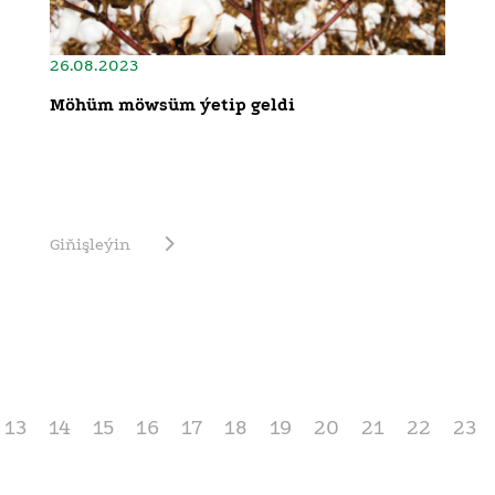
26.08.2023
Möhüm möwsüm ýetip geldi
Giňişleýin
13
14
15
16
17
18
19
20
21
22
23