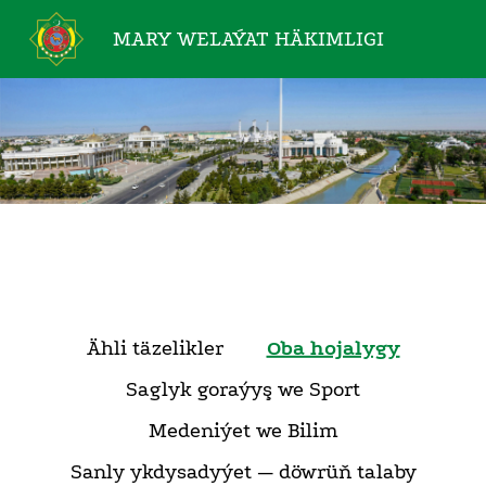
MARY WELAÝAT
HÄKIMLIGI
Ähli täzelikler
Oba hojalygy
Saglyk goraýyş we Sport
Medeniýet we Bilim
Sanly ykdysadyýet — döwrüň talaby