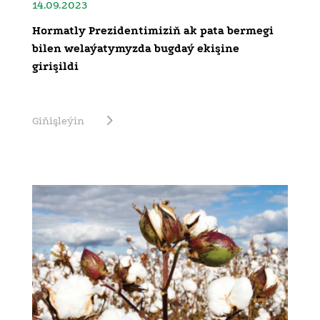
14.09.2023
Hormatly Prezidentimiziň ak pata bermegi
bilen welaýatymyzda bugdaý ekişine
girişildi
Giňişleýin