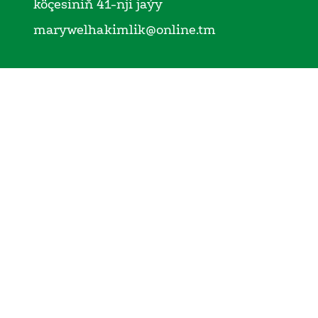
köçesiniň 41-nji jaýy
marywelhakimlik@online.tm