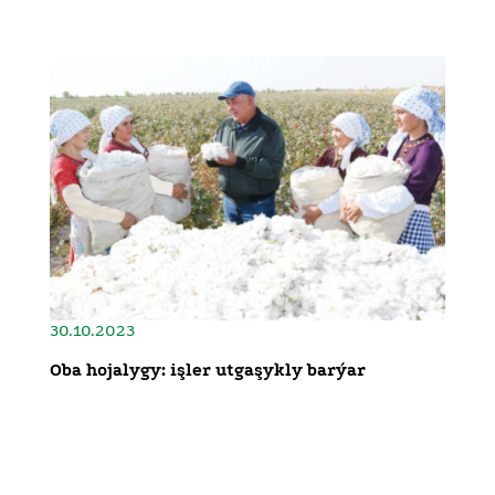
30.10.2023
Oba hojalygy: işler utgaşykly barýar