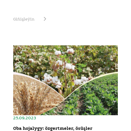
Giňişleýin
25.09.2023
Oba hojalygy: özgertmeler, ösüşler