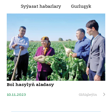
Syýasat habarlary
Gurluşyk
Bol hasylyň aladasy
10.11.2023
Giňişleýin