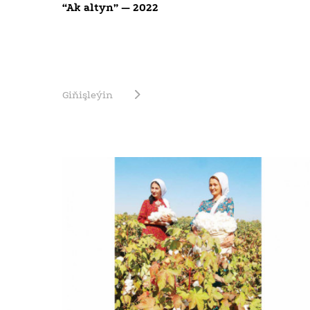
“Ak altyn” — 2022
Giňişleýin