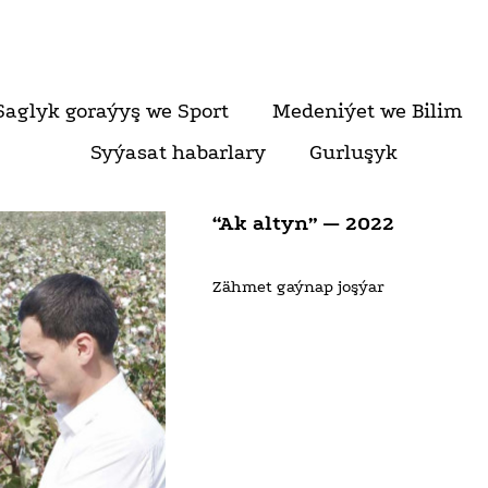
Saglyk goraýyş we Sport
Medeniýet we Bilim
Syýasat habarlary
Gurluşyk
“Ak altyn” — 2022
Zähmet gaýnap joşýar