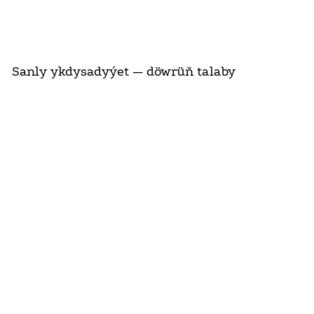
Sanly ykdysadyýet — döwrüň talaby