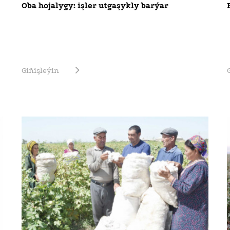
Oba hojalygy: işler utgaşykly barýar
Giňişleýin