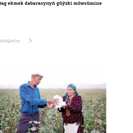
Bag ekmek dabarasynyň güýzki möwsümine
Giňişleýin