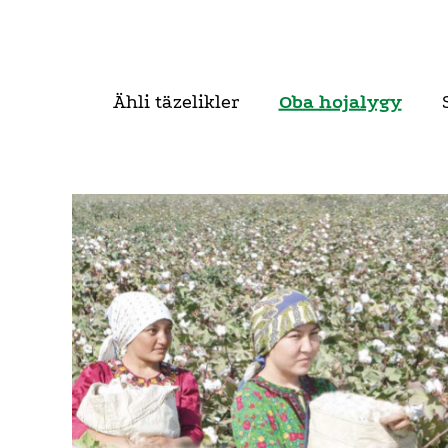
Ähli täzelikler
Oba hojalygy