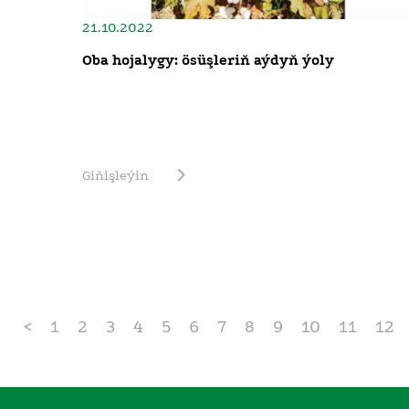
21.10.2022
Oba hojalygy: ösüşleriň aýdyň ýoly
Giňişleýin
<
1
2
3
4
5
6
7
8
9
10
11
12