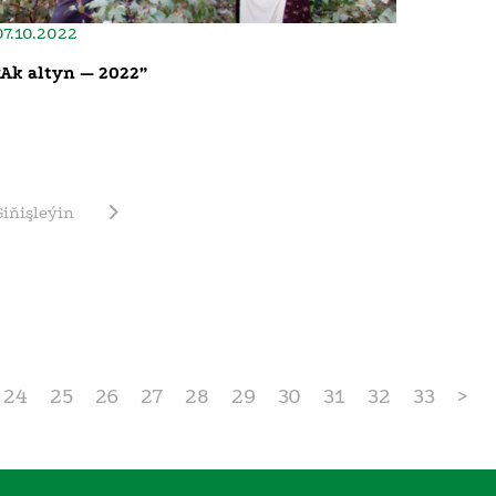
07.10.2022
“Ak altyn — 2022”
Giňişleýin
24
25
26
27
28
29
30
31
32
33
>