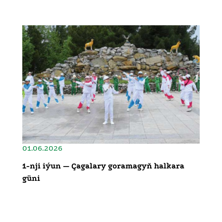
01.06.2026
1-nji iýun — Çagalary goramagyň halkara
güni