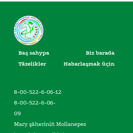
Baş sahypa
Biz barada
Täzelikler
Habarlaşmak üçin
8-00-522-6-06-12
8-00-522-6-06-
09
Mary şäheriniň Mollanepes