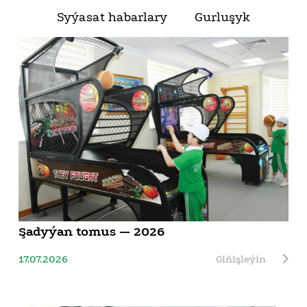
Syýasat habarlary
Gurluşyk
Şadyýan tomus — 2026
17.07.2026
Giňişleýin