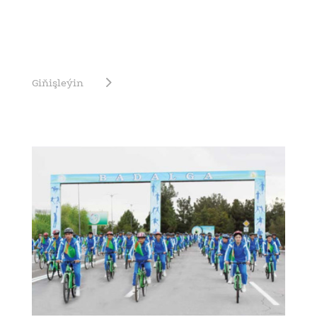
Giňişleýin