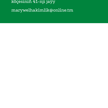
köçesiniň 41-nji jaýy
marywelhakimlik@online.tm