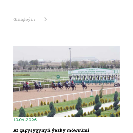
Giňişleýin
10.04.2026
At çapyşygynyň ýazky möwsümi