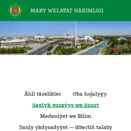
MARY WELAÝAT
HÄKIMLIGI
Ähli täzelikler
Oba hojalygy
Saglyk goraýyş we Sport
Medeniýet we Bilim
Sanly ykdysadyýet — döwrüň talaby