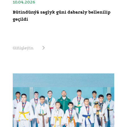
10.04.2026
Bütindünýä saglyk güni dabaraly bellenilip
geçildi
Giňişleýin