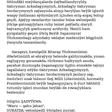
öňündäki meýdançalarda ýaýbaňlandyryldy.
Gahryman Arkadagymyzyň, Arkadagly Gahryman
Serdarymyzyň saýasynda alnyp barylýan beýik işleriň
waspy ýaňlanan aýdymlaryň içinden eriş-argaç bolup
geçdi. Ajaýyp owazlardyr tanslar bolsa welosipedli
ýörişe gatnaşyjylara ruhy lezzet paýlady, olaryň
baýramçylyk şowhunyny artdyrdy. Täsirli hem
gyzgalaňly geçen ýöriş Beýik Saparmyrat
Türkmenbaşy adyndaky welaýat medeniýet köşgüniň
ýanynda tamamlandy.
Garaşsyz, hemişelik Bitarap Türkmenistan
döwletimiziň at-abraýyny belende galdyrmakda, ynsan
saglygyny goramakda, türkmen halkynyň asuda,
parahat durmuşda ýaşamagyny üpjün etmekde taýsyz
tagallalary edýän Gahryman Arkadagymyzyň,
Arkadagly Gahryman Serdarymyzyň janlary sag,
ömürleri uzak bolsun! Goý, Milli Liderimiziň, hormatly
Prezidentimiziň beýik başlangyçlary, il-ýurt bähbitli
tutumly işleri mundan beýläk-de rowaçlyklara
beslensin!
Sülgün ŞADYÝEWA.
“Maru — şahu jahan”.
SURATDA: welosipedli ýörişden pursat.