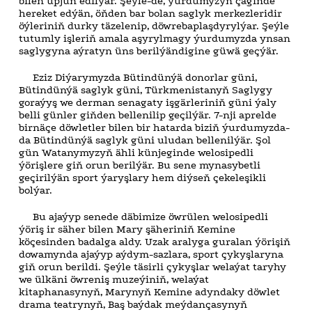
bilen üpjün edilýär. Şeýle-de, ýurdumyzyň çäginde
hereket edýän, öňden bar bolan saglyk merkezleridir
öýleriniň durky täzelenip, döwrebaplaşdyrylýar. Şeýle
tutumly işleriň amala aşyrylmagy ýurdumyzda ynsan
saglygyna aýratyn üns berilýändigine güwä geçýär.
Eziz Diýarymyzda Bütindünýä donorlar güni,
Bütindünýä saglyk güni, Türkmenistanyň Saglygy
goraýyş we derman senagaty işgärleriniň güni ýaly
belli günler giňden bellenilip geçilýär. 7-nji aprelde
birnäçe döwletler bilen bir hatarda biziň ýurdumyzda-
da Bütindünýä saglyk güni uludan bellenilýär. Şol
gün Watanymyzyň ähli künjeginde welosipedli
ýörişlere giň orun berilýär. Bu sene mynasybetli
geçirilýän sport ýaryşlary hem diýseň çekeleşikli
bolýar.
Bu ajaýyp senede däbimize öwrülen welosipedli
ýöriş ir säher bilen Mary şäheriniň Kemine
köçesinden badalga aldy. Uzak aralyga guralan ýörişiň
dowamynda ajaýyp aýdym-sazlara, sport çykyşlaryna
giň orun berildi. Şeýle täsirli çykyşlar welaýat taryhy
we ülkäni öwreniş muzeýiniň, welaýat
kitaphanasynyň, Marynyň Kemine adyndaky döwlet
drama teatrynyň, Baş baýdak meýdançasynyň