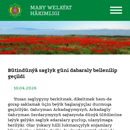
MARY WELAÝAT
HÄKIMLIGI
Bütindünýä saglyk güni dabaraly bellenilip
geçildi
10.04.2026
Ynsan saglygyny berkitmek, dikeltmek hem-de
gorap saklamak üçin beýik başlangyçlar durmuşa
geçirilýär. Gahryman Arkadagymyzyň, Arkadagly
Gahryman Serdarymyzyň saýasynda dünýä ülňülerine
laýyk gelýän saglyk edaralary gurlup, ulanylmaga
berilýär. Olar ýokary hilli lukmançylyk enjamlary