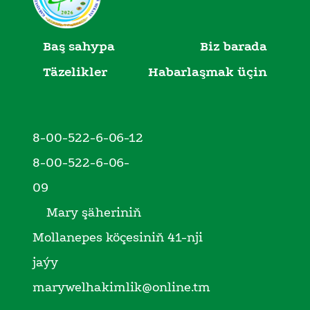
Baş sahypa
Biz barada
Täzelikler
Habarlaşmak üçin
8-00-522-6-06-12
8-00-522-6-06-
09
Mary şäheriniň
Mollanepes köçesiniň 41-nji
jaýy
marywelhakimlik@online.tm