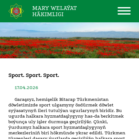
MARY WELAÝAT
HÄKIMLIGI
Sport. Sport. Sport.
17.04.2026
Garaşsyz, hemişelik Bitarap Türkmenistan
döwletimizde sport ulgamyny ösdürmek döwlet
syýasatynyň ileri tutulýan ugurlarynyň biridir. Bu
ugurda halkara hyzmatdaşlygyny has-da berkitmek
boýunça uly işler durmuşa geçirilýär. Çünki,
ýurdumyz halkara sport hyzmatdaşlygynyň
merkezleriniň biri hökmünde ykrar edildi. Türkmen
türgenleri daşary ýurtlarda geçirilýän halkara sport