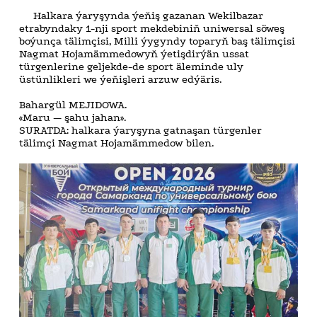
Halkara ýaryşynda ýeňiş gazanan Wekilbazar
etrabyndaky 1-nji sport mekdebiniň uniwersal söweş
boýunça tälimçisi, Milli ýygyndy toparyň baş tälimçisi
Nagmat Hojamämmedowyň ýetişdirýän ussat
türgenlerine geljekde-de sport äleminde uly
üstünlikleri we ýeňişleri arzuw edýäris.
Bahargül MEJIDOWA.
«Maru — şahu jahan».
SURATDA: halkara ýaryşyna gatnaşan türgenler
tälimçi Nagmat Hojamämmedow bilen.