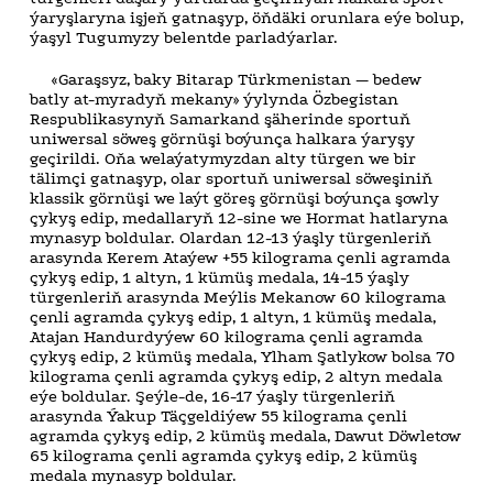
ýaryşlaryna işjeň gatnaşyp, öňdäki orunlara eýe bolup,
ýaşyl Tugumyzy belentde parladýarlar.
«Garaşsyz, baky Bitarap Türkmenistan — bedew
batly at-myradyň mekany» ýylynda Özbegistan
Respublikasynyň Samarkand şäherinde sportuň
uniwersal söweş görnüşi boýunça halkara ýaryşy
geçirildi. Oňa welaýatymyzdan alty türgen we bir
tälimçi gatnaşyp, olar sportuň uniwersal söweşiniň
klassik görnüşi we laýt göreş görnüşi boýunça şowly
çykyş edip, medallaryň 12-sine we Hormat hatlaryna
mynasyp boldular. Olardan 12-13 ýaşly türgenleriň
arasynda Kerem Ataýew +55 kilograma çenli agramda
çykyş edip, 1 altyn, 1 kümüş medala, 14-15 ýaşly
türgenleriň arasynda Meýlis Mekanow 60 kilograma
çenli agramda çykyş edip, 1 altyn, 1 kümüş medala,
Atajan Handurdyýew 60 kilograma çenli agramda
çykyş edip, 2 kümüş medala, Ylham Şatlykow bolsa 70
kilograma çenli agramda çykyş edip, 2 altyn medala
eýe boldular. Şeýle-de, 16-17 ýaşly türgenleriň
arasynda Ýakup Täçgeldiýew 55 kilograma çenli
agramda çykyş edip, 2 kümüş medala, Dawut Döwletow
65 kilograma çenli agramda çykyş edip, 2 kümüş
medala mynasyp boldular.