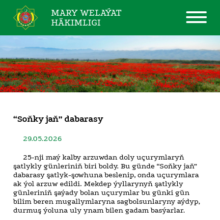
MARY WELAÝAT
HÄKIMLIGI
“Soňky jaň” dabarasy
29.05.2026
25-nji maý kalby arzuwdan doly uçurymlaryň
şatlykly günleriniň biri boldy. Bu günde “Soňky jaň”
dabarasy şatlyk-şowhuna beslenip, onda uçurymlara
ak ýol arzuw edildi. Mekdep ýyllarynyň şatlykly
günleriniň şaýady bolan uçurymlar bu günki gün
bilim beren mugallymlaryna sagbolsunlaryny aýdyp,
durmuş ýoluna uly ynam bilen gadam basýarlar.