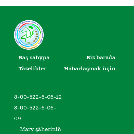
Baş sahypa
Biz barada
Täzelikler
Habarlaşmak üçin
8-00-522-6-06-12
8-00-522-6-06-
09
Mary şäheriniň