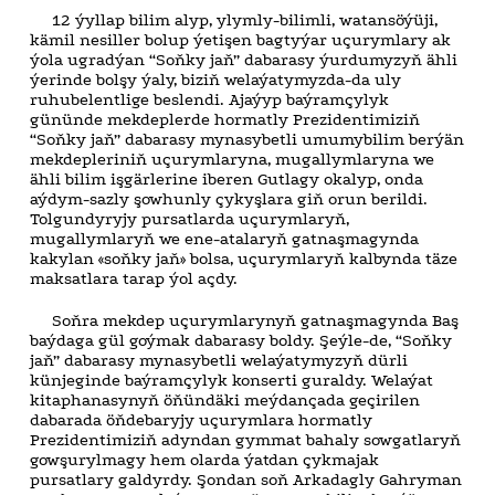
12 ýyllap bilim alyp, ylymly-bilimli, watansöýüji,
kämil nesiller bolup ýetişen bagtyýar uçurymlary ak
ýola ugradýan “Soňky jaň” dabarasy ýurdumyzyň ähli
ýerinde bolşy ýaly, biziň welaýatymyzda-da uly
ruhubelentlige beslendi. Ajaýyp baýramçylyk
gününde mekdeplerde hormatly Prezidentimiziň
“Soňky jaň” dabarasy mynasybetli umumybilim berýän
mekdepleriniň uçurymlaryna, mugallymlaryna we
ähli bilim işgärlerine iberen Gutlagy okalyp, onda
aýdym-sazly şowhunly çykyşlara giň orun berildi.
Tolgundyryjy pursatlarda uçurymlaryň,
mugallymlaryň we ene-atalaryň gatnaşmagynda
kakylan «soňky jaň» bolsa, uçurymlaryň kalbynda täze
maksatlara tarap ýol açdy.
Soňra mekdep uçurymlarynyň gatnaşmagynda Baş
baýdaga gül goýmak dabarasy boldy. Şeýle-de, “Soňky
jaň” dabarasy mynasybetli welaýatymyzyň dürli
künjeginde baýramçylyk konserti guraldy. Welaýat
kitaphanasynyň öňündäki meýdançada geçirilen
dabarada öňdebaryjy uçurymlara hormatly
Prezidentimiziň adyndan gymmat bahaly sowgatlaryň
gowşurylmagy hem olarda ýatdan çykmajak
pursatlary galdyrdy. Şondan soň Arkadagly Gahryman