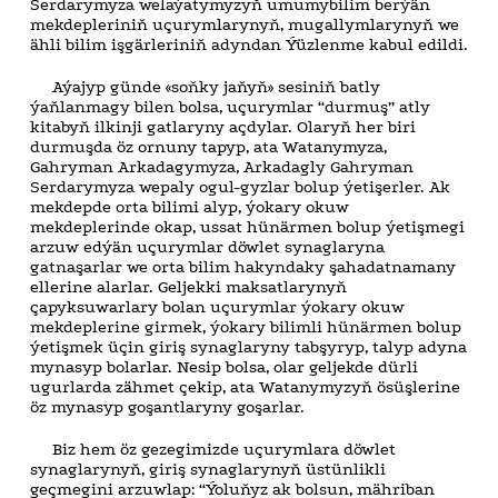
Serdarymyza welaýatymyzyň umumybilim berýän
mekdepleriniň uçurymlarynyň, mugallymlarynyň we
ähli bilim işgärleriniň adyndan Ýüzlenme kabul edildi.
Aýajyp günde «soňky jaňyň» sesiniň batly
ýaňlanmagy bilen bolsa, uçurymlar “durmuş” atly
kitabyň ilkinji gatlaryny açdylar. Olaryň her biri
durmuşda öz ornuny tapyp, ata Watanymyza,
Gahryman Arkadagymyza, Arkadagly Gahryman
Serdarymyza wepaly ogul-gyzlar bolup ýetişerler. Ak
mekdepde orta bilimi alyp, ýokary okuw
mekdeplerinde okap, ussat hünärmen bolup ýetişmegi
arzuw edýän uçurymlar döwlet synaglaryna
gatnaşarlar we orta bilim hakyndaky şahadatnamany
ellerine alarlar. Geljekki maksatlarynyň
çapyksuwarlary bolan uçurymlar ýokary okuw
mekdeplerine girmek, ýokary bilimli hünärmen bolup
ýetişmek üçin giriş synaglaryny tabşyryp, talyp adyna
mynasyp bolarlar. Nesip bolsa, olar geljekde dürli
ugurlarda zähmet çekip, ata Watanymyzyň ösüşlerine
öz mynasyp goşantlaryny goşarlar.
Biz hem öz gezegimizde uçurymlara döwlet
synaglarynyň, giriş synaglarynyň üstünlikli
geçmegini arzuwlap: “Ýoluňyz ak bolsun, mähriban