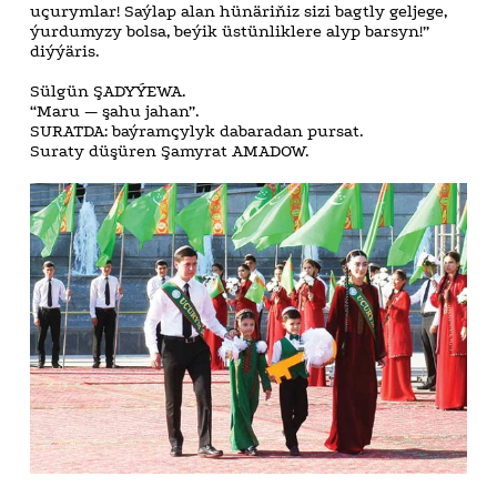
uçurymlar! Saýlap alan hünäriňiz sizi bagtly geljege,
ýurdumyzy bolsa, beýik üstünliklere alyp barsyn!”
diýýäris.
Sülgün ŞADYÝEWA.
“Maru — şahu jahan”.
SURATDA: baýramçylyk dabaradan pursat.
Suraty düşüren Şamyrat AMADOW.