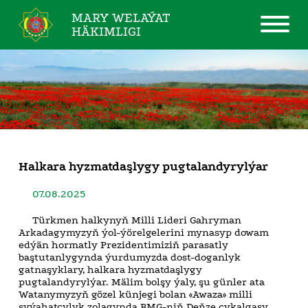
MARY WELAÝAT
HÄKIMLIGI
Halkara hyzmatdaşlygy pugtalandyrylýar
07.08.2025
Türkmen halkynyň Milli Lideri Gahryman
Arkadagymyzyň ýol-ýörelgelerini mynasyp dowam
edýän hormatly Prezidentimiziň parasatly
baştutanlygynda ýurdumyzda dost-doganlyk
gatnaşyklary, halkara hyzmatdaşlygy
pugtalandyrylýar. Mälim bolşy ýaly, şu günler ata
Watanymyzyň gözel künjegi bolan «Awaza» milli
syýahatçylyk zolagynda BMG-niň Deňze çykalgasy