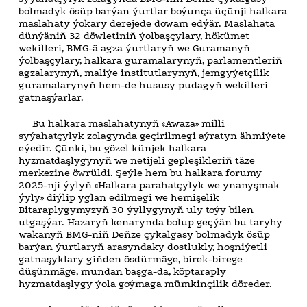
bolmadyk ösüp barýan ýurtlar boýunça üçünji halkara
maslahaty ýokary derejede dowam edýär. Maslahata
dünýäniň 32 döwletiniň ýolbaşçylary, hökümet
wekilleri, BMG-ä agza ýurtlaryň we Guramanyň
ýolbaşçylary, halkara guramalarynyň, parlamentleriň
agzalarynyň, maliýe institutlarynyň, jemgyýetçilik
guramalarynyň hem-de hususy pudagyň wekilleri
gatnaşýarlar.
Bu halkara maslahatynyň «Awaza» milli
syýahatçylyk zolagynda geçirilmegi aýratyn ähmiýete
eýedir. Çünki, bu gözel künjek halkara
hyzmatdaşlygynyň we netijeli gepleşikleriň täze
merkezine öwrüldi. Şeýle hem bu halkara forumy
2025-nji ýylyň «Halkara parahatçylyk we ynanyşmak
ýyly» diýlip yglan edilmegi we hemişelik
Bitaraplygymyzyň 30 ýyllygynyň uly toýy bilen
utgaşýar. Hazaryň kenarynda bolup geçýän bu taryhy
wakanyň BMG-niň Deňze çykalgasy bolmadyk ösüp
barýan ýurtlaryň arasyndaky dostlukly, hoşniýetli
gatnaşyklary giňden ösdürmäge, birek-birege
düşünmäge, mundan başga-da, köptaraply
hyzmatdaşlygy ýola goýmaga mümkinçilik döreder.