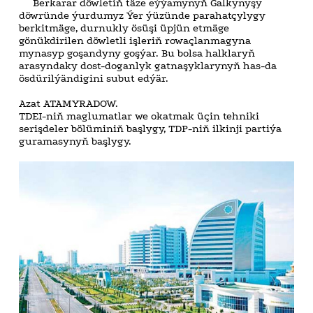
Berkarar döwletiň täze eýýamynyň Galkynyşy
döwründe ýurdumyz Ýer ýüzünde parahatçylygy
berkitmäge, durnukly ösüşi üpjün etmäge
gönükdirilen döwletli işleriň rowaçlanmagyna
mynasyp goşandyny goşýar. Bu bolsa halklaryň
arasyndaky dost-doganlyk gatnaşyklarynyň has-da
ösdürilýändigini subut edýär.
Azat ATAMYRADOW.
TDEI-niň maglumatlar we okatmak üçin tehniki
serişdeler bölüminiň başlygy, TDP-niň ilkinji partiýa
guramasynyň başlygy.