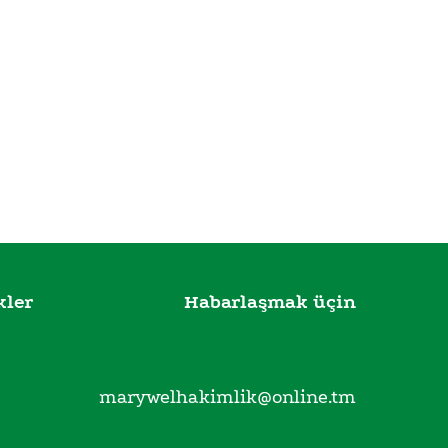
kler
Habarlaşmak üçin
marywelhakimlik@online.tm