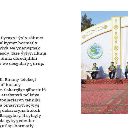
Pyragy” ýyly zähmet
 halkymyz hormatly
çylyk we ynanyşmak
sdy. Täze ýylyň ilkinji
miz döredijilikli
y we desgalary gurup,
i. Binany telekeçi
ga” hususy
. Sakarçäge şäheriniň
 etrabynyň polisiýa
toulaglaryň tehniki
a binasynyň açylyş
yş dabarasyna hukuk
başçylary, il sylagly
da çykyş edenler
gutlap, hormatly