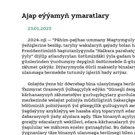
Ajap eýýamyň ymaratlary
23.01.2025
2024-nji — “Pähim-paýhas ummany Magtymguly 
ýeňişlerine besläp, taryhy wakalaryň şaýady bolan
Prezidentimiziň baştutanlygynda “Halkara parahat
ýyly” diýlip atlandyrylan üstümizdäki ýyla gadam ba
günlerinden ýurdumyzy depginli ösdürmekde il-günü
zähmet çekýär. Diýarymyzda dürli maksatly binalar
ulanmaga bermekde tutumly işleriň bady artýar.
Golaýda ýene bir döwrebap bina ulanylmaga berild
Ýazmyrat Orazowyň ýolbaşçylyk edýän “Güneşli des
kärhanasynyň zähmetsöýer gurluşykçylary gurdular
merkezinde welaýat polisiýa müdirliginiň Sakarçäge
bölüminiň polisiýanyň ýol gözegçilik gullugynyň aw
ýagdaýyny anyklaýyş we hasaba alyş toparynyň edar
dabarasynyň ýaňy alyslara aşdy. Täze binanyň açyl
goraýjy edaralaryň wekilleri, edara-kärhanalaryň ýol
ýaşulular we mährem eneler gatnaşdylar. Bu dabara
ýygnanlary täze binanyň ulanmaga berilmegi bilen 