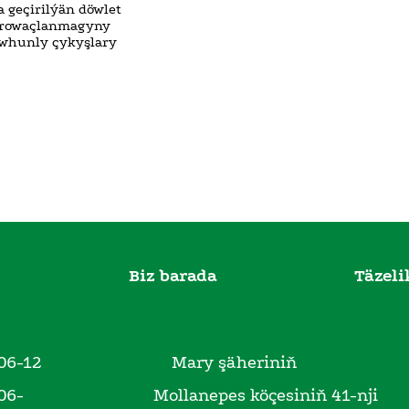
 geçirilýän döwlet
de rowaçlanmagyny
owhunly çykyşlary
Biz barada
Täzeli
06-12
Mary şäheriniň
06-
Mollanepes köçesiniň 41-nji