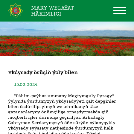
MARY WELAÝAT
HÄKIMLIGI
Ykdysady ösüşiň ýoly bilen
15.02.2024
“Pähim-paýhas ummany Magtymguly Pyragy”
ýylynda ýurdumyzyň ykdysadyýeti çalt depginler
bilen ösdürilip, ylmyň we tehnikanyň täze
gazananlaryny önümçilige ornaşdyrmakda giň
möçberli işler durmuşa geçirilýär. Arkadagly
Gahryman Serdarymyzyň öňe sürýän oýlanyşykly
ykdysady syýasaty netijesinde ýurdumyzyň halk
hojalygy ösüşli ýol bilen öňe barýar. Döwlet