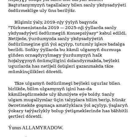
Baştutanymyzyň tagallalary bilen sanly ykdysadyýeti
ösdürmeklige uly üns berilýär.
Bilşimiz ýaly, 2019-njy ýylyň başynda
“Türkmenistanda 2019 — 2025-nji ýyllarda sanly
ykdysadyýeti ösdürmegiň Konsepsiýasy” kabul edildi.
Netijede, ýurdumyzda sanly ykdysadyýetiň
ösdürilmegine giň ýol açylyp, tutumly işlere badalga
berildi. Soňky ýyllarda bu kämil ulgamyň durmuşa
giňden ornaşdyrylmagy ýurdumyzyň halk
hojalygynyň önümçiligini dolandyrmakda, beýleki
ugurlarda has netijeli ösüşleri gazanmakda täze
mümkinçilikleri döretdi.
Täze ulgamyň ösdürilmegi beýleki ugurlar bilen
birlikde, bilim ulgamynyň işini has-da
kämilleşdirmekde uly ähmiýete eýe boldy. Sanly
ulgam mugallymlar üçin talyplara bilim berip, hünär
öwretmekde goşmaça amatlyklara ýol açylyp, ýaşlaryň
ýokary taýýarlykly bolup ýetişmeklerinde has bähbitli
şertleri döretdi.
Ýunus ALLAMYRADOW.