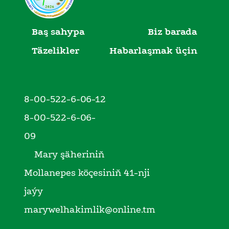
Baş sahypa
Biz barada
Täzelikler
Habarlaşmak üçin
8-00-522-6-06-12
8-00-522-6-06-
09
Mary şäheriniň
Mollanepes köçesiniň 41-nji
jaýy
marywelhakimlik@online.tm