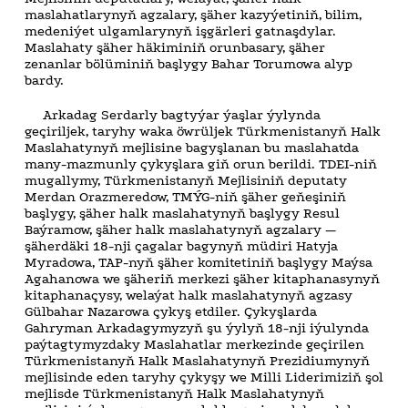
maslahatlarynyň agzalary, şäher kazyýetiniň, bilim,
medeniýet ulgamlarynyň işgärleri gatnaşdylar.
Maslahaty şäher häkiminiň orunbasary, şäher
zenanlar bölüminiň başlygy Bahar Torumowa alyp
bardy.
Arkadag Serdarly bagtyýar ýaşlar ýylynda
geçiriljek, taryhy waka öwrüljek Türkmenistanyň Halk
Maslahatynyň mejlisine bagyşlanan bu maslahatda
many-mazmunly çykyşlara giň orun berildi. TDEI-niň
mugallymy, Türkmenistanyň Mejlisiniň deputaty
Merdan Orazmeredow, TMÝG-niň şäher geňeşiniň
başlygy, şäher halk maslahatynyň başlygy Resul
Baýramow, şäher halk maslahatynyň agzalary —
şäherdäki 18-nji çagalar bagynyň müdiri Hatyja
Myradowa, TAP-nyň şäher komitetiniň başlygy Maýsa
Agahanowa we şäheriň merkezi şäher kitaphanasynyň
kitaphanaçysy, welaýat halk maslahatynyň agzasy
Gülbahar Nazarowa çykyş etdiler. Çykyşlarda
Gahryman Arkadagymyzyň şu ýylyň 18-nji iýulynda
paýtagtymyzdaky Maslahatlar merkezinde geçirilen
Türkmenistanyň Halk Maslahatynyň Prezidiumynyň
mejlisinde eden taryhy çykyşy we Milli Liderimiziň şol
mejlisde Türkmenistanyň Halk Maslahatynyň