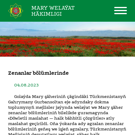
MARY WELAÝAT
HÄKIMLIGI
Zenanlar bölümlerinde
04.08.2023
Golaýda Mary şäheriniň çägindäki Türkmenistanyň
Gahrymany Gurbansoltan eje adyndaky dokma
toplumynyň mejlisler jaýynda welaýat we Mary şäher
zenanlar bölümleriniň bilelikde guramagynda
«Döwletli maslahat — halk bähbitli çözgütler» atly
maslahat geçirildi. Oňa ýokarda ady agzalan zenanlar
bölümleriniň geňeş we işjeň agzalary, Türkmenistanyň
Mejlisiniň deputatlary, welaýat, şäher halk