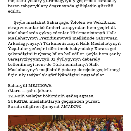
mejlisini ýokary guramaçylykly geçirmek baradaky
beren tabşyryklary dogrusynda giňişleýin gürrüň
edildi.
Şeýle maslahat Sakarçäge, Ýolöten we Wekilbazar
etrap zenanlar bölümleri tarapyndan hem geçirildi.
Maslahatlarda çykyş edenler Türkmenistanyň Halk
Maslahatynyň Prezidiumynyň mejlisinde Gahryman
Arkadagymyzyň Türkmenistanyň Halk Maslahatynyň
Ýaşulular geňeşini döretmek hakyndaky Karara gol
çekendigini buýsanç bilen bellediler. Şeýle hem şanly
Garaşsyzlygymyzyň 32 ýyllygynyň dabaraly
bellenilmegi hem-de Türkmenistanyň Halk
Maslahatynyň mejlisiniň ýokary derejede geçirilmegi
üçin uly taýýarlyk görülýändigini nygtadylar.
Bahargül MEJIDOWA.
«Maru — şahu jahan».
TZB-niň welaýat bölüminiň geňeş agzasy.
SURATDA: maslahatlaryň geçişinden pursat.
Surata düşüren Şamyrat AMADOW.