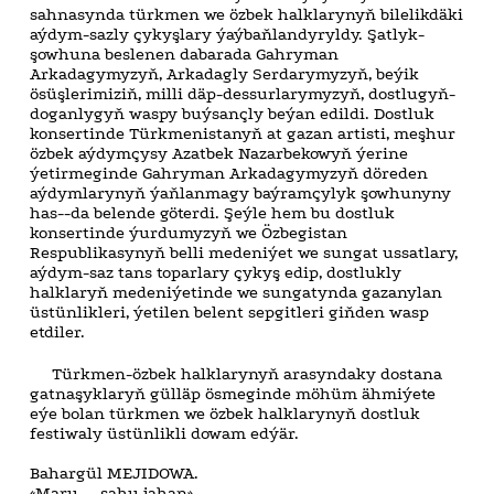
sahnasynda türkmen we özbek halklarynyň bilelikdäki
aýdym-sazly çykyşlary ýaýbaňlandyryldy. Şatlyk-
şowhuna beslenen dabarada Gahryman
Arkadagymyzyň, Arkadagly Serdarymyzyň, beýik
ösüşlerimiziň, milli däp-dessurlarymyzyň, dostlugyň-
doganlygyň waspy buýsançly beýan edildi. Dostluk
konsertinde Türkmenistanyň at gazan artisti, meşhur
özbek aýdymçysy Azatbek Nazarbekowyň ýerine
ýetirmeginde Gahryman Arkadagymyzyň döreden
aýdymlarynyň ýaňlanmagy baýramçylyk şowhunyny
has--da belende göterdi. Şeýle hem bu dostluk
konsertinde ýurdumyzyň we Özbegistan
Respublikasynyň belli medeniýet we sungat ussatlary,
aýdym-saz tans toparlary çykyş edip, dostlukly
halklaryň medeniýetinde we sungatynda gazanylan
üstünlikleri, ýetilen belent sepgitleri giňden wasp
etdiler.
Türkmen-özbek halklarynyň arasyndaky dostana
gatnaşyklaryň gülläp ösmeginde möhüm ähmiýete
eýe bolan türkmen we özbek halklarynyň dostluk
festiwaly üstünlikli dowam edýär.
Bahargül MEJIDOWA.
«Maru — şahu jahan».