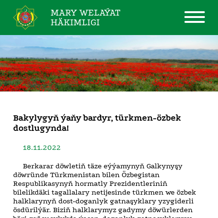
MARY WELAÝAT
HÄKIMLIGI
Bakylygyň ýaňy bardyr, türkmen-özbek
dostlugynda!
18.11.2022
Berkarar döwletiň täze eýýamynyň Galkynyşy
döwründe Türkmenistan bilen Özbegistan
Respublikasynyň hormatly Prezidentleriniň
bilelikdäki tagallalary netijesinde türkmen we özbek
halklarynyň dost-doganlyk gatnaşyklary yzygiderli
ösdürilýär. Biziň halklarymyz gadymy döwürlerden