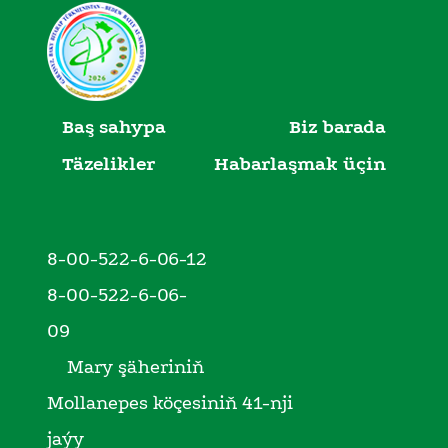
Baş sahypa
Biz barada
Täzelikler
Habarlaşmak üçin
8-00-522-6-06-12
8-00-522-6-06-
09
Mary şäheriniň
Mollanepes köçesiniň 41-nji
jaýy