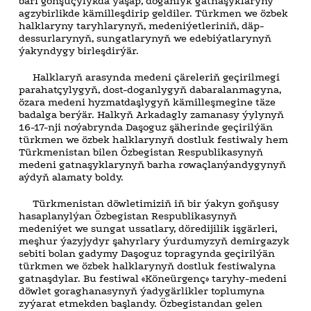
bäri goňşuçylykda ýaşap, doganlyk gatnaşyklaryny
agzybirlikde kämilleşdirip geldiler. Türkmen we özbek
halklaryny taryhlarynyň, medeniýetleriniň, däp-
dessurlarynyň, sungatlarynyň we edebiýatlarynyň
ýakyndygy birleşdirýär.
Halklaryň arasynda medeni çäreleriň geçirilmegi
parahatçylygyň, dost-doganlygyň dabaralanmagyna,
özara medeni hyzmatdaşlygyň kämilleşmegine täze
badalga berýär. Halkyň Arkadagly zamanasy ýylynyň
16-17-nji noýabrynda Daşoguz şäherinde geçirilýän
türkmen we özbek halklarynyň dostluk festiwaly hem
Türkmenistan bilen Özbegistan Respublikasynyň
medeni gatnaşyklarynyň barha rowaçlanýandygynyň
aýdyň alamaty boldy.
Türkmenistan döwletimiziň iň bir ýakyn goňşusy
hasaplanylýan Özbegistan Respublikasynyň
medeniýet we sungat ussatlary, döredijilik işgärleri,
meşhur ýazyjydyr şahyrlary ýurdumyzyň demirgazyk
sebiti bolan gadymy Daşoguz topragynda geçirilýän
türkmen we özbek halklarynyň dostluk festiwalyna
gatnaşdylar. Bu festiwal «Köneürgenç» taryhy-medeni
döwlet goraghanasynyň ýadygärlikler toplumyna
zyýarat etmekden başlandy. Özbegistandan gelen