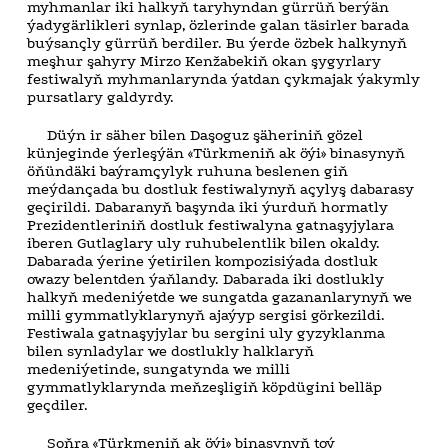
myhmanlar iki halkyň taryhyndan gürrüň berýän
ýadygärlikleri synlap, özlerinde galan täsirler barada
buýsançly gürrüň berdiler. Bu ýerde özbek halkynyň
meşhur şahyry Mirzo Kenžabekiň okan şygyrlary
festiwalyň myhmanlarynda ýatdan çykmajak ýakymly
pursatlary galdyrdy.
Düýn ir säher bilen Daşoguz şäheriniň gözel
künjeginde ýerleşýän «Türkmeniň ak öýi» binasynyň
öňündäki baýramçylyk ruhuna beslenen giň
meýdançada bu dostluk festiwalynyň açylyş dabarasy
geçirildi. Dabaranyň başynda iki ýurduň hormatly
Prezidentleriniň dostluk festiwalyna gatnaşyjylara
iberen Gutlaglary uly ruhubelentlik bilen okaldy.
Dabarada ýerine ýetirilen kompozisiýada dostluk
owazy belentden ýaňlandy. Dabarada iki dostlukly
halkyň medeniýetde we sungatda gazananlarynyň we
milli gymmatlyklarynyň ajaýyp sergisi görkezildi.
Festiwala gatnaşyjylar bu sergini uly gyzyklanma
bilen synladylar we dostlukly halklaryň
medeniýetinde, sungatynda we milli
gymmatlyklarynda meňzeşligiň köpdügini belläp
geçdiler.
Soňra «Türkmeniň ak öýi» binasynyň toý