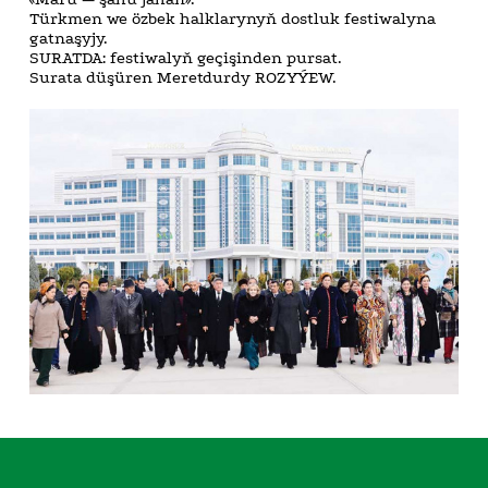
Türkmen we özbek halklarynyň dostluk festiwalyna
gatnaşyjy.
SURATDA: festiwalyň geçişinden pursat.
Surata düşüren Meretdurdy ROZYÝEW.