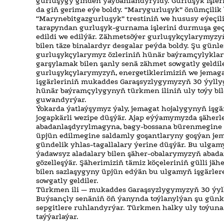
gurluşygy giňden ýaýbaňlandyryldy. Gurluşyk işler
da giň gerime eýe boldy. “Marygurluşyk” önümçilik b
“Marynebitgazgurluşyk” trestiniň we hususy eýeçili
tarapyndan gurluşyk-gurnama işlerini durmuşa geç
edildi we edilýär. Zähmetsöýer gurluşykçylarymyzyň
bilen täze binalardyr desgalar peýda boldy. Şu günl
gurluşykçylarymyz özleriniň hünär baýramçylykla
garşylamak bilen şanly senä zähmet sowgatly geldil
gurluşykçylarymyzyň, energetiklerimiziň we jemag
işgärleriniň mukaddes Garaşsyzlygymyzyň 30 ýyll
hünär baýramçylygynyň türkmen iliniň uly toýy bi
guwandyrýar.
Ýokarda ýatlaýşymyz ýaly, jemagat hojalygynyň işgä
jogapkärli wezipe düşýär. Ajap eýýamymyzda şäherl
abadanlaşdyrylmagyna, bagy-bossana bürenmegine
üpjün edilmegine saldamly goşantlaryny goşýan je
gündelik yhlas-tagallalary ýerine düşýär. Bu ulgam
ýadawsyz aladalary bilen şäher-obalarymyzyň abada
gözelleşýär. Şäherimiziň tämiz köçeleriniň gülli jäh
bilen sazlaşygyny üpjün edýän bu ulgamyň işgärler
sowgatly geldiler.
Türkmen ili — mukaddes Garaşsyzlygymyzyň 30 ýyl
Buýsançly senäniň öň ýanynda toýlanylýan şu günk
sepgitlere ruhlandyrýar. Türkmen halky uly toýun
taýýarlaýar.