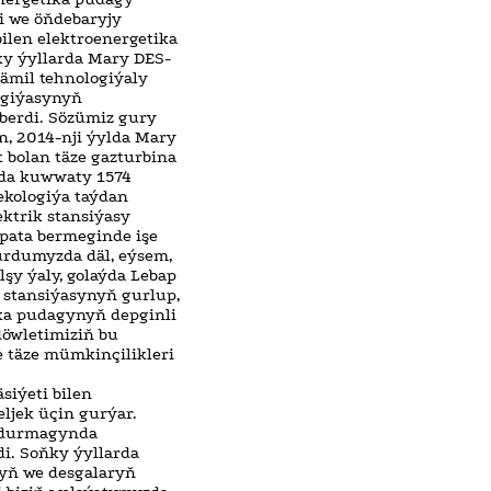
i we öňdebaryjy
bilen elektroenergetika
ňky ýyllarda Mary DES-
ämil tehnologiýaly
rgiýasynyň
berdi. Sözümiz gury
n, 2014-nji ýylda Mary
bolan täze gazturbina
ylda kuwwaty 1574
ekologiýa taýdan
ktrik stansiýasy
 pata bermeginde işe
ýurdumyzda däl, eýsem,
olşy ýaly, golaýda Lebap
k stansiýasynyň gurlup,
ka pudagynyň depginli
döwletimiziň bu
e täze mümkinçilikleri
siýeti bilen
ljek üçin gurýar.
 durmagynda
i. Soňky ýyllarda
ryň we desgalaryň