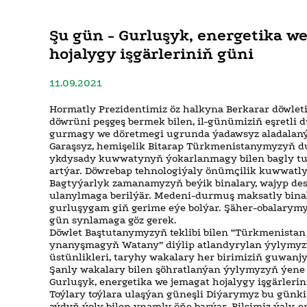
Şu gün - Gurluşyk, energetika w
hojalygy işgärleriniň güni
11.09.2021
Hormatly Prezidentimiz öz halkyna Berkarar döwlet
döwrüni peşgeş bermek bilen, il-günümiziň eşretli
gurmagy we döretmegi ugrunda ýadawsyz aladalan
Garaşsyz, hemişelik Bitarap Türkmenistanymyzyň d
ykdysady kuwwatynyň ýokarlanmagy bilen bagly tu
artýar. Döwrebap tehnologiýaly önümçilik kuwwatlykl
Bagtyýarlyk zamanamyzyň beýik binalary, wajyp des
ulanylmaga berilýär. Medeni-durmuş maksatly bina
gurluşygam giň gerime eýe bolýar. Şäher-obalarym
gün synlamaga göz gerek.
Döwlet Baştutanymyzyň teklibi bilen “Türkmenista
ynanyşmagyň Watany” diýlip atlandyrylan ýylymy
üstünlikleri, taryhy wakalary her birimiziň guwanj
Şanly wakalary bilen şöhratlanýan ýylymyzyň ýene
Gurluşyk, energetika we jemagat hojalygy işgärlerini
Toýlary toýlara ulaşýan güneşli Diýarymyz bu günki
aýdyň ýoly bilen ynamly öňe barýar. Bilşimiz ýaly, 