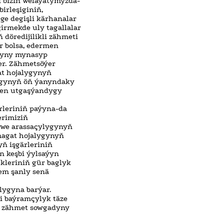
i biziň welaýatymyzda-
irleşiginiň,
ge degişli kärhanalar
irmekde uly tagallalar
 döredijilikli zähmeti
er bolsa, edermen
ryny mynasyp
er. Zähmetsöýer
at hojalygynyň
ygynyň öň ýanyndaky
len utgaşýandygy
rleriniň paýyna-da
erimiziň
 we arassaçylygynyň
magat hojalygynyň
yň işgärleriniň
n keşbi ýylsaýyn
ekleriniň gür baglyk
em şanly senä
lygyna barýar.
i baýramçylyk täze
a zähmet sowgadyny