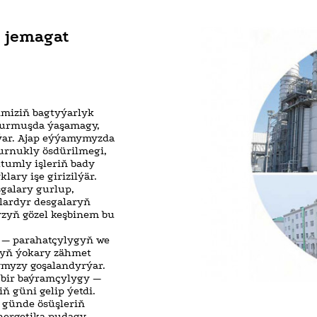
e jemagat
imiziň bagtyýarlyk
 durmuşda ýaşamagy,
ýar. Ajap eýýamymyzda
urnukly ösdürilmegi,
tumly işleriň bady
ary işe girizilýär.
galary gurlup,
lardyr desgalaryň
yzyň gözel keşbinem bu
n — parahatçylygyň we
zyň ýokary zähmet
ymyzy goşalandyrýar.
 bir baýramçylygy —
ň güni gelip ýetdi.
 günde ösüşleriň
energetika pudagy