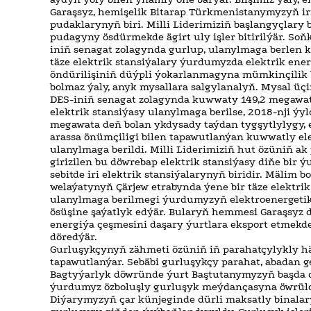
Garaşsyz, hemişelik Bitarap Türkmenistanymyzyň ir
pudaklarynyň biri. Milli Liderimiziň başlangyçlary 
pudagyny ösdürmekde ägirt uly işler bitirilýär. So
iniň senagat zolagynda gurlup, ulanylmaga berlen k
täze elektrik stansiýalary ýurdumyzda elektrik ene
öndürilişiniň düýpli ýokarlanmagyna mümkinçilik 
bolmaz ýaly, anyk mysallara salgylanalyň. Mysal üçi
DES-iniň senagat zolagynda kuwwaty 149,2 megawat 
elektrik stansiýasy ulanylmaga berilse, 2018-nji ý
megawata deň bolan ykdysady taýdan tygşytlylygy, 
arassa önümçiligi bilen tapawutlanýan kuwwatly ele
ulanylmaga berildi. Milli Liderimiziň hut özüniň ak
girizilen bu döwrebap elektrik stansiýasy diňe bir 
sebitde iri elektrik stansiýalarynyň biridir. Mälim b
welaýatynyň Çärjew etrabynda ýene bir täze elektri
ulanylmaga berilmegi ýurdumyzyň elektroenergeti
ösüşine şaýatlyk edýär. Bularyň hemmesi Garaşsyz 
energiýa çeşmesini daşary ýurtlara eksport etmekd
döredýär.
Gurluşykçynyň zähmeti özüniň iň parahatçylykly hä
tapawutlanýar. Sebäbi gurluşykçy parahat, abadan ge
Bagtyýarlyk döwründe ýurt Baştutanymyzyň başda
ýurdumyz özboluşly gurluşyk meýdançasyna öwrüld
Diýarymyzyň çar künjeginde dürli maksatly binala