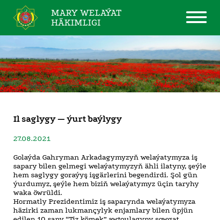
MARY WELAÝAT
HÄKIMLIGI
Il saglygy — ýurt baýlygy
27.08.2021
Golaýda Gahryman Arkadagymyzyň welaýatymyza iş
sapary bilen gelmegi welaýatymyzyň ähli ilatyny, şeýle
hem saglygy goraýyş işgärlerini begendirdi. Şol gün
ýurdumyz, şeýle hem biziň welaýatymyz üçin taryhy
waka öwrüldi.
Hormatly Prezidentimiz iş saparynda welaýatymyza
häzirki zaman lukmançylyk enjamlary bilen üpjün
edilen 10 sany “Tiz kömek” awtoulagyny sowgat