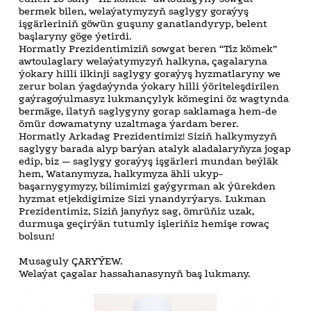
bermek bilen, welaýatymyzyň saglygy goraýyş
işgärleriniň göwün guşuny ganatlandyryp, belent
başlaryny göge ýetirdi.
Hormatly Prezidentimiziň sowgat beren “Tiz kömek”
awtoulaglary welaýatymyzyň halkyna, çagalaryna
ýokary hilli ilkinji saglygy goraýyş hyzmatlaryny we
zerur bolan ýagdaýynda ýokary hilli ýöriteleşdirilen
gaýragoýulmasyz lukmançylyk kömegini öz wagtynda
bermäge, ilatyň saglygyny gorap saklamaga hem-de
ömür dowamatyny uzaltmaga ýardam berer.
Hormatly Arkadag Prezidentimiz! Siziň halkymyzyň
saglygy barada alyp barýan atalyk aladalaryňyza jogap
edip, biz — saglygy goraýyş işgärleri mundan beýläk
hem, Watanymyza, halkymyza ähli ukyp-
başarnygymyzy, bilimimizi gaýgyrman ak ýürekden
hyzmat etjekdigimize Sizi ynandyrýarys. Lukman
Prezidentimiz, Siziň janyňyz sag, ömrüňiz uzak,
durmuşa geçirýän tutumly işleriňiz hemişe rowaç
bolsun!
Musaguly ÇARYÝEW.
Welaýat çagalar hassahanasynyň baş lukmany.