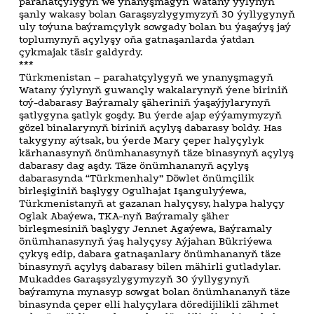
parahatçylygyň we ynanyşmagyň Watany ýylynyň
şanly wakasy bolan Garaşsyzlygymyzyň 30 ýyllygynyň
uly toýuna baýramçylyk sowgady bolan bu ýaşaýyş jaý
toplumynyň açylyşy oňa gatnaşanlarda ýatdan
çykmajak täsir galdyrdy.
***
Türkmenistan – parahatçylygyň we ynanyşmagyň
Watany ýylynyň guwançly wakalarynyň ýene biriniň
toý-dabarasy Baýramaly şäheriniň ýaşaýjylarynyň
şatlygyna şatlyk goşdy. Bu ýerde ajap eýýamymyzyň
gözel binalarynyň biriniň açylyş dabarasy boldy. Has
takygyny aýtsak, bu ýerde Mary çeper halyçylyk
kärhanasynyň önümhanasynyň täze binasynyň açylyş
dabarasy dag aşdy. Täze önümhananyň açylyş
dabarasynda “Türkmenhaly” Döwlet önümçilik
birleşiginiň başlygy Ogulhajat Işangulyýewa,
Türkmenistanyň at gazanan halyçysy, halypa halyçy
Oglak Abaýewa, TKA-nyň Baýramaly şäher
birleşmesiniň başlygy Jennet Agaýewa, Baýramaly
önümhanasynyň ýaş halyçysy Aýjahan Bükriýewa
çykyş edip, dabara gatnaşanlary önümhananyň täze
binasynyň açylyş dabarasy bilen mähirli gutladylar.
Mukaddes Garaşsyzlygymyzyň 30 ýyllygynyň
baýramyna mynasyp sowgat bolan önümhananyň täze
binasynda çeper elli halyçylara döredijilikli zähmet