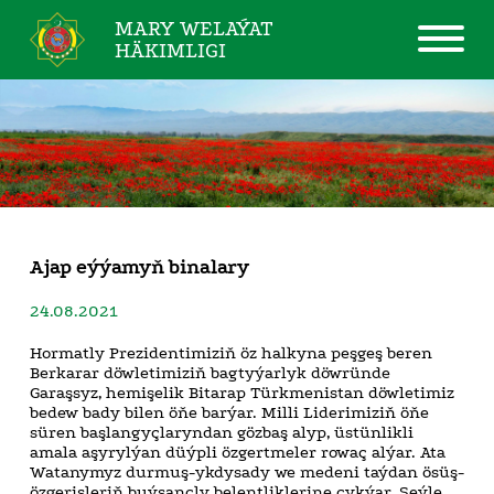
MARY WELAÝAT
HÄKIMLIGI
Ajap eýýamyň binalary
24.08.2021
Hormatly Prezidentimiziň öz halkyna peşgeş beren
Berkarar döwletimiziň bagtyýarlyk döwründe
Garaşsyz, hemişelik Bitarap Türkmenistan döwletimiz
bedew bady bilen öňe barýar. Milli Liderimiziň öňe
süren başlangyçlaryndan gözbaş alyp, üstünlikli
amala aşyrylýan düýpli özgertmeler rowaç alýar. Ata
Watanymyz durmuş-ykdysady we medeni taýdan ösüş-
özgerişleriň buýsançly belentliklerine çykýar. Şeýle