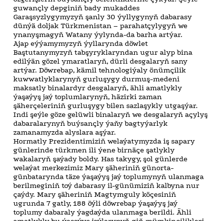
guwançly depginiň bady mukaddes
Garaşsyzlygymyzyň şanly 30 ýyllygynyň dabarasy
dünýä doljak Türkmenistan – parahatçylygyň we
ynanyşmagyň Watany ýylynda-da barha artýar.
Ajap eýýamymyzyň ýyllarynda döwlet
Baştutanymyzyň tabşyryklaryndan ugur alyp bina
edilýän gözel ymaratlaryň, dürli desgalaryň sany
artýar. Döwrebap, kämil tehnologiýaly önümçilik
kuwwatlyklarynyň gurluşygy durmuş-medeni
maksatly binalardyr desgalaryň, ähli amatlykly
ýaşaýyş jaý toplumlarynyň, häzirki zaman
şäherçeleriniň gurluşygy bilen sazlaşykly utgaşýar.
Indi şeýle göze gelüwli binalaryň we desgalaryň açylyş
dabaralarynyň buýsançly ýaňy bagtyýarlyk
zamanamyzda alyslara aşýar.
Hormatly Prezidentimiziň welaýatymyzda iş sapary
günlerinde türkmen ili ýene birnäçe şatlykly
wakalaryň şaýady boldy. Has takygy, şol günlerde
welaýat merkezimiz Mary şäheriniň günorta-
günbatarynda täze ýaşaýyş jaý toplumynyň ulanmaga
berilmeginiň toý dabarasy il-günümiziň kalbyna nur
çaýdy. Mary şäheriniň Magtymguly köçesiniň
ugrunda 7 gatly, 188 öýli döwrebap ýaşaýyş jaý
toplumy dabaraly ýagdaýda ulanmaga berildi. Ähli
amatlykly bu ýaşaýyş jaýlarynyň giň mümkinçilikleri