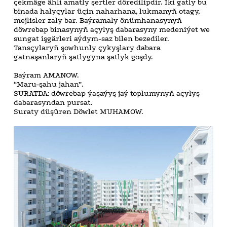
çekmäge ähli amatly şertler döredilipdir. Iki gatly bu
binada halyçylar üçin naharhana, lukmanyň otagy,
mejlisler zaly bar. Baýramaly önümhanasynyň
döwrebap binasynyň açylyş dabarasyny medeniýet we
sungat işgärleri aýdym-saz bilen bezediler.
Tansçylaryň şowhunly çykyşlary dabara
gatnaşanlaryň şatlygyna şatlyk goşdy.
Baýram AMANOW.
“Maru-şahu jahan”.
SURATDA: döwrebap ýaşaýyş jaý toplumynyň açylyş
dabarasyndan pursat.
Suraty düşüren Döwlet MUHAMOW.