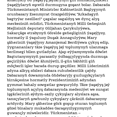
ýaşaýjylaryň eşretli durmuşyna goşant bolar. Dabarada
Türkmenistanyň Ministrler Kabinetiniň Başlygynyň
orunbasary Esenmyrat Orazgeldiýew, “Arkadagyň
bagtyýar nesilleri” çagalar sagaldyş we dynç alyş
merkeziniň müdiri, Türkmenistanyň Milli Geňeşiniň
Mejlisiniň deputaty Güljahan Çarykulyýewa,
Sakarçäge etrabynyň Görelde geňeşliginiň ýaşaýjysy,
hormatly il ýaşulusy Duşak Annagulyýew, Mary
şäheriniň ýaşaýjysy Amanjemal Berdiýewa çykyş edip,
ýygnananlary täze ýaşaýyş jaý toplumynyň ulanmaga
berilmegi bilen gutladylar. Ajap eýýamymyzda döwlet
Baştutanymyzyň parasatly ýolbaşçylygynda durmuşa
geçirilýän döwlet ähmiýetli, il-gün bähbitli giň
möçberli işler barada durup geçdiler. Milli Liderimiziň
adyna alkyş sözleri dabara ruhubelentlik çaýdy.
Dabaranyň dowamynda öňdebaryjy gurluşykçylaryň
birnäçesine hormatly Prezidentimiziň adyndan
gymmat bahaly sowgatlar gowşuryldy. Täze ýaşaýyş jaý
toplumynyň açylyş dabarasynda medeniýet we sungat
işgärleriniň aýdym-sazly çykyşlary alyslara aşsa,
tansçylaryň şowhunly çykyşlary çäräniň dabarasyny
artdyrdy. Mary şäherine görk goşup oturan toplumyň
gözel binalary mukaddes Garaşsyzlygymyzyň
guwançly miweleridir. Türkmenistan –