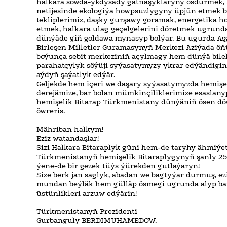
halkara söwda-ykdysady gatnaşyklaryny ösdürmek
netijesinde ekologiýa howpsuzlygyny üpjün etmek b
tekliplerimiz, daşky gurşawy goramak, energetika 
etmek, halkara ulag geçelgelerini döretmek ugrun
dünýäde giň goldawa mynasyp bolýar. Bu ugurda Aş
Birleşen Milletler Guramasynyň Merkezi Aziýada öň
boýunça sebit merkeziniň açylmagy hem dünýä bilel
parahatçylyk söýüji syýasatymyzy ykrar edýändigin
aýdyň şaýatlyk edýär.
Geljekde hem içeri we daşary syýasatymyzda hemişe
derejämize, bar bolan mümkinçiliklerimize esaslanyp
hemişelik Bitarap Türkmenistany dünýäniň ösen döw
öwreris.
Mähriban halkym!
Eziz watandaşlar!
Sizi Halkara Bitaraplyk güni hem-de taryhy ähmiýe
Türkmenistanyň hemişelik Bitaraplygynyň şanly 25
ýene-de bir gezek tüýs ýürekden gutlaýaryn!
Size berk jan saglyk, abadan we bagtyýar durmuş, 
mundan beýläk hem gülläp ösmegi ugrunda alyp bar
üstünlikleri arzuw edýärin!
Türkmenistanyň Prezidenti
Gurbanguly BERDIMUHAMEDOW.