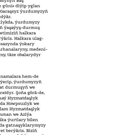
masynyň Baş
 güni» diýip yglan
 Garaşsyz ýurdumyzyň
dýär.
yklykda, ýurdumyzy
ň ýaşaýyş-durmuş
letimiziň halkara
äris. Halkara ulag-
 esasynda ýokary
kärhanalaryny, medeni-
ny, täze obalarydyr
rçnamalara hem-de
eýerip, ýurdumyzyň
hat durmuşyň we
ratdyr. Şoňa görä-de,
anhaý Hyzmatdaşlyk
ada Howpsuzlyk we
slam Hyzmatdaşlyk
umman we Aziýa
ika ýurtlary bilen
rda gatnaşyklarymyzy
 berýäris. Biziň