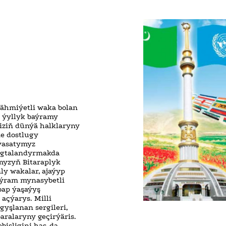
 ähmiýetli waka bolan
 ýyllyk baýramy
biziň dünýä halklaryny
de dostlugy
yýasatymyz
pugtalandyrmakda
myzyň Bitaraplyk
y wakalar, ajaýyp
baýram mynasybetli
bap ýaşaýyş
açýarys. Milli
yşlanan sergileri,
aralaryny geçirýäris.
bisligini has-da