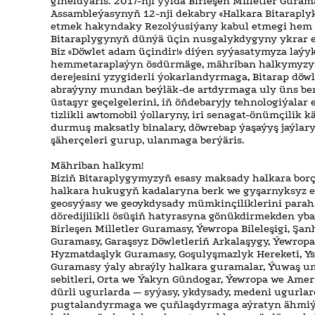
giňeldýäris. 2017-nji ýylda Birleşen Milletler Gura
Assambleýasynyň 12-nji dekabry «Halkara Bitaraplyk
etmek hakyndaky Rezolýusiýany kabul etmegi hem
Bitaraplygynyň dünýä üçin nusgalykdygyny ykrar e
Biz «Döwlet adam üçindir!» diýen syýasatymyza laý
hemmetaraplaýyn ösdürmäge, mähriban halkymyzy
derejesini yzygiderli ýokarlandyrmaga, Bitarap döw
abraýyny mundan beýläk-de artdyrmaga uly üns berý
üstaşyr geçelgelerini, iň öňdebaryjy tehnologiýalar
tizlikli awtomobil ýollaryny, iri senagat-önümçilik 
durmuş maksatly binalary, döwrebap ýaşaýyş jaýlary
şäherçeleri gurup, ulanmaga berýäris.
Mähriban halkym!
Biziň Bitaraplygymyzyň esasy maksady halkara bo
halkara hukugyň kadalaryna berk we gyşarnyksyz 
geosyýasy we geoykdysady mümkinçiliklerini para
döredijilikli ösüşiň hatyrasyna gönükdirmekden yba
Birleşen Milletler Guramasy, Ýewropa Bileleşigi, Ş
Guramasy, Garaşsyz Döwletleriň Arkalaşygy, Ýewrop
Hyzmatdaşlyk Guramasy, Goşulyşmazlyk Hereketi, Y
Guramasy ýaly abraýly halkara guramalar, Ýuwaş 
sebitleri, Orta we Ýakyn Gündogar, Ýewropa we Amer
dürli ugurlarda — syýasy, ykdysady, medeni ugurla
pugtalandyrmaga we çuňlaşdyrmaga aýratyn ähmiýet