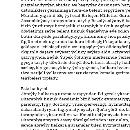
pugtalandyrýar, abadan we bagtyýar durmuşyň haty
üstünlikleri gazanmaga hem-de belent sepgitlere ý
Mundan ýigrimi bäş ýyl ozal Birleşen Milletler Gu
Assambleýasy tarapyndan taryhy Rezolýusiýanyň ka
biziň ýurdumyz hemişelik Bitaraplyk hukuk ýagdaýy
döwletimiz şeýle belent hukuk ýagdaýyna eýe bolan 
bütin dünýäde parahatçylygy, ählumumy howpsuzly
üpjün etmek ugrunda halkara bileleşigiň tagallal
goldaýan, jebisleşdirýän we utgaşdyrýan öňdengörü
okgunly daşary syýasat ýoluny saýlap aldy. Aziýan
çatrygynda, Beýik Ýüpek ýolunyň merkezinde ýerl
gysga taryhy döwürde dünýä döwletleri, abraýly hal
sazlaşykly gatnaşyklary ýola goýmak, halkara hyz
täze netijeli ýollaryny we ugurlaryny kemala geti
tejribeleri toplady.
Eziz halkym!
Abraýly halkara gurama tarapyndan iki gezek ykrar 
Bitaraplyk hukuk derejämiz biziň beýik gymmatlyg
parahatçylygy, dostlugy, ynsanperwerligi, hyzmatda
dabaralandyrýan taglymatymyzdyr. Şoňa görä-de, biz
tarapyndan ykrar edilen we Konstitusiýamyzda hemi
Bitaraplygymyzyň esasy ýörelgelerinden ugur alyp, 
sanda abraýly halkara guramalar bilen hyzmatdaşly