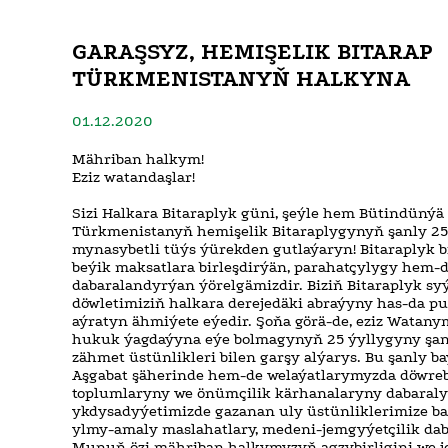
GARAŞSYZ, HEMIŞELIK BITARAP
TÜRKMENISTANYŇ HALKYNA
01.12.2020
Mähriban halkym!
Eziz watandaşlar!
Sizi Halkara Bitaraplyk güni, şeýle hem Bütindünýä
Türkmenistanyň hemişelik Bitaraplygynyň şanly 25
mynasybetli tüýs ýürekden gutlaýaryn! Bitaraplyk 
beýik maksatlara birleşdirýän, parahatçylygy hem-
dabaralandyrýan ýörelgämizdir. Biziň Bitaraplyk s
döwletimiziň halkara derejedäki abraýyny has-da 
aýratyn ähmiýete eýedir. Şoňa görä-de, eziz Watany
hukuk ýagdaýyna eýe bolmagynyň 25 ýyllygyny şanl
zähmet üstünlikleri bilen garşy alýarys. Bu şanly 
Aşgabat şäherinde hem-de welaýatlarymyzda döwre
toplumlaryny we önümçilik kärhanalaryny dabaraly 
ykdysadyýetimizde gazanan uly üstünliklerimize bag
ylmy-amaly maslahatlary, medeni-jemgyýetçilik dab
Munuň özi mähriban halkymyzyň agzybirligini we je