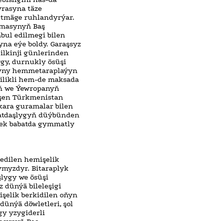
rasyna täze
etmäge ruhlandyrýar.
ramasynyň Baş
bul edilmegi bilen
na eýe boldy. Garaşsyz
ilkinji günlerinden
gy, durnukly ösüşi
aryny hemmetaraplaýyn
jilikli hem-de maksada
yň we Ýewropanyň
eşen Türkmenistan
kara guramalar bilen
matdaşlygyň düýbünden
rmek babatda gymmatly
edilen hemişelik
ymyzdyr. Bitaraplyk
şlygy we ösüşi
 dünýä bileleşigi
şelik berkidilen oňyn
dünýä döwletleri, şol
gy yzygiderli