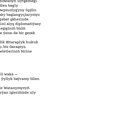
, howanyň üýtgemegi
ilen bagly
howpsuzlygyny üpjün
daky başlangyçlarymyz
gabat şäherinde
üni alyş diplomatiýasy
eşiginiň biziň
e ýene-de bir gezek
lik Bitaraplyk hukuk
, biz Garaşsyz,
letleriniň birine
tli waka —
 ýyllyk baýramy bilen
eziz Watanymyzyň
ýan işleriňizde uly