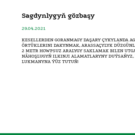
Sagdynlygyň gözbaşy
29.04.2021
KESELLERDEN GORANMAGY DAŞARY ÇYKYLANDA A
ÖRTÜKLERINI DAKYNMAK, ARASSAÇYLYK DÜZGÜNLE
2 METR HOWPSUZ ARALYGY SAKLAMAK BILEN UTGA
NÄHOŞLUGYŇ ILKINJI ALAMATLARYNY DUÝSAŇYZ
LUKMANYNA ÝÜZ TUTUŇ!