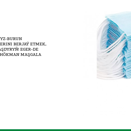
GYZ-BURUN
RINI BERJAÝ ETMEK,
ŞDYRYŇ! EGER-DE
, HÖKMAN MAŞGALA