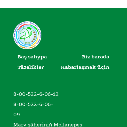
Baş sahypa
Biz barada
Täzelikler
Habarlaşmak üçin
8-00-522-6-06-12
8-00-522-6-06-
09
Mary şäheriniň Mollanepes