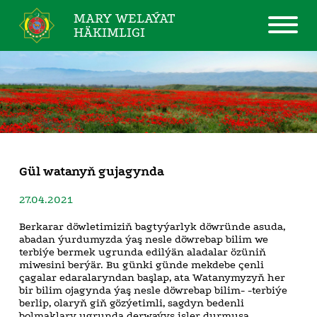
MARY WELAÝAT
HÄKIMLIGI
Gül watanyň gujagynda
27.04.2021
Berkarar döwletimiziň bagtyýarlyk döwründe asuda,
abadan ýurdumyzda ýaş nesle döwrebap bilim we
terbiýe bermek ugrunda edilýän aladalar özüniň
miwesini berýär. Bu günki günde mekdebe çenli
çagalar edaralaryndan başlap, ata Watanymyzyň her
bir bilim ojagynda ýaş nesle döwrebap bilim- -terbiýe
berlip, olaryň giň gözýetimli, sagdyn bedenli
bolmaklary ugrunda derwaýys işler durmuşa