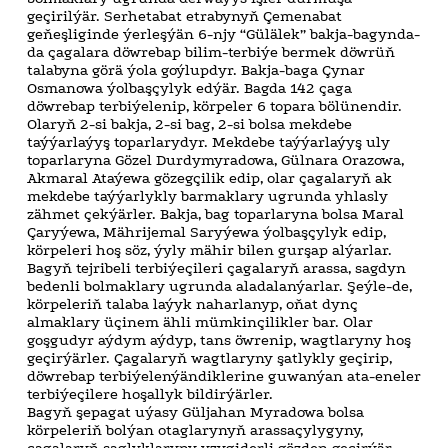
geçirilýär. Serhetabat etrabynyň Çemenabat
geňeşliginde ýerleşýän 6-njy “Gülälek” bakja-bagynda-
da çagalara döwrebap bilim-terbiýe bermek döwrüň
talabyna görä ýola goýlupdyr. Bakja-baga Çynar
Osmanowa ýolbaşçylyk edýär. Bagda 142 çaga
döwrebap terbiýelenip, körpeler 6 topara bölünendir.
Olaryň 2-si bakja, 2-si bag, 2-si bolsa mekdebe
taýýarlaýyş toparlarydyr. Mekdebe taýýarlaýyş uly
toparlaryna Gözel Durdymyradowa, Gülnara Orazowa,
Akmaral Ataýewa gözegçilik edip, olar çagalaryň ak
mekdebe taýýarlykly barmaklary ugrunda yhlasly
zähmet çekýärler. Bakja, bag toparlaryna bolsa Maral
Çaryýewa, Mährijemal Saryýewa ýolbaşçylyk edip,
körpeleri hoş söz, ýyly mähir bilen gurşap alýarlar.
Bagyň tejribeli terbiýeçileri çagalaryň arassa, sagdyn
bedenli bolmaklary ugrunda aladalanýarlar. Şeýle-de,
körpeleriň talaba laýyk naharlanyp, oňat dynç
almaklary üçinem ähli mümkinçilikler bar. Olar
goşgudyr aýdym aýdyp, tans öwrenip, wagtlaryny hoş
geçirýärler. Çagalaryň wagtlaryny şatlykly geçirip,
döwrebap terbiýelenýändiklerine guwanýan ata-eneler
terbiýeçilere hoşallyk bildirýärler.
Bagyň şepagat uýasy Güljahan Myradowa bolsa
körpeleriň bolýan otaglarynyň arassaçylygyny,
çagalaryň saglyklaryny yzygiderli gözden geçirýär.