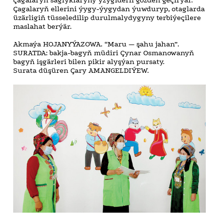
Çagalaryň ellerini ýygy-ýygydan ýuwduryp, otaglarda
üzärligiň tüsseledilip durulmalydygyny terbiýeçilere
maslahat berýär.
Akmaýa HOJANYÝAZOWA. “Maru — şahu jahan”.
SURATDA: bakja-bagyň müdiri Çynar Osmanowanyň
bagyň işgärleri bilen pikir alyşýan pursaty.
Surata düşüren Çary AMANGELDIÝEW.