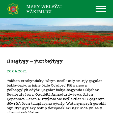
MARY WELAÝAT
HÄKIMLIGI
Il saglygy — ýurt baýlygy
20.04.2021
Ýolöten etrabyndaky “Altyn nesil” atly 16-njy çagalar
bakja-bagyna işine ökde Ogulbeg Pälwanowa
ýolbaşçylyk edýär. Çagalar bakja-bagynda Güljahan
Seýitgulyýewa, Ogulbibi Annadurdyýewa, Altyn
Çopanowa, Jeren Nuryýewa we beýlekiler 127 çaganyň
döwrüň ösen talaplaryna eýerip, Watanymyzyň gerekli
oguldyr gyzlary bolup ýetişmekleri ugrunda yhlasly
zähmet çekýärler.