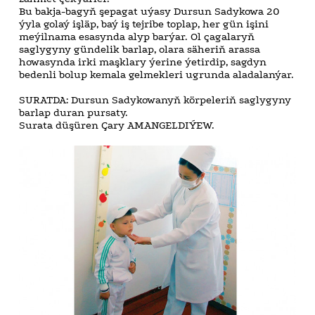
Bu bakja-bagyň şepagat uýasy Dursun Sadykowa 20
ýyla golaý işläp, baý iş tejribe toplap, her gün işini
meýilnama esasynda alyp barýar. Ol çagalaryň
saglygyny gündelik barlap, olara säheriň arassa
howasynda irki maşklary ýerine ýetirdip, sagdyn
bedenli bolup kemala gelmekleri ugrunda aladalanýar.
SURATDA: Dursun Sadykowanyň körpeleriň saglygyny
barlap duran pursaty.
Surata düşüren Çary AMANGELDIÝEW.