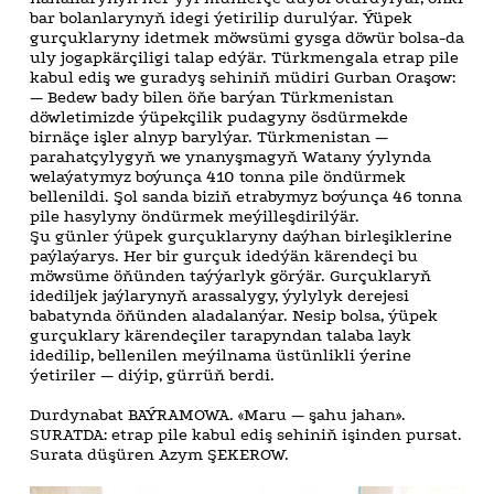
bar bolanlarynyň idegi ýetirilip durulýar. Ýüpek
gurçuklaryny idetmek möwsümi gysga döwür bolsa-da
uly jogapkärçiligi talap edýär. Türkmengala etrap pile
kabul ediş we guradyş sehiniň müdiri Gurban Oraşow:
— Bedew bady bilen öňe barýan Türkmenistan
döwletimizde ýüpekçilik pudagyny ösdürmekde
birnäçe işler alnyp barylýar. Türkmenistan —
parahatçylygyň we ynanyşmagyň Watany ýylynda
welaýatymyz boýunça 410 tonna pile öndürmek
bellenildi. Şol sanda biziň etrabymyz boýunça 46 tonna
pile hasylyny öndürmek meýilleşdirilýär.
Şu günler ýüpek gurçuklaryny daýhan birleşiklerine
paýlaýarys. Her bir gurçuk idedýän kärendeçi bu
möwsüme öňünden taýýarlyk görýär. Gurçuklaryň
idediljek jaýlarynyň arassalygy, ýylylyk derejesi
babatynda öňünden aladalanýar. Nesip bolsa, ýüpek
gurçuklary kärendeçiler tarapyndan talaba layk
idedilip, bellenilen meýilnama üstünlikli ýerine
ýetiriler — diýip, gürrüň berdi.
Durdynabat BAÝRAMOWA. «Maru — şahu jahan».
SURATDA: etrap pile kabul ediş sehiniň işinden pursat.
Surata düşüren Azym ŞEKEROW.