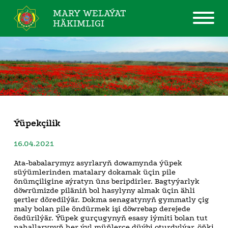
MARY WELAÝAT
HÄKIMLIGI
Ýüpekçilik
16.04.2021
Ata-babalarymyz asyrlaryň dowamynda ýüpek
süýümlerinden matalary dokamak üçin pile
önümçiligine aýratyn üns beripdirler. Bagtyýarlyk
döwrümizde piläniň bol hasylyny almak üçin ähli
şertler döredilýär. Dokma senagatynyň gymmatly çig
maly bolan pile öndürmek işi döwrebap derejede
ösdürilýär. Ýüpek gurçugynyň esasy iýmiti bolan tut
nahallarynyň her ýyl müňlerçe düýbi oturdylýar, öňki