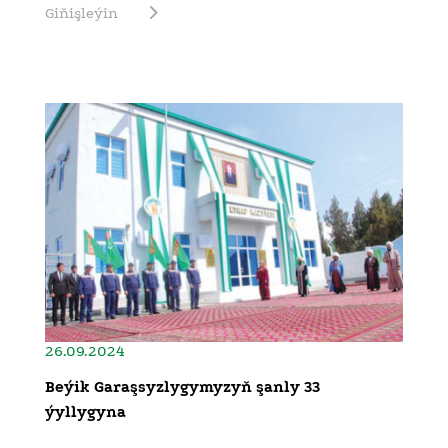
Giňişleýin
26.09.2024
Beýik Garaşsyzlygymyzyň şanly 33
ýyllygyna