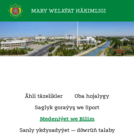
MARY WELAÝAT
HÄKIMLIGI
Ähli täzelikler
Oba hojalygy
Saglyk goraýyş we Sport
Medeniýet we Bilim
Sanly ykdysadyýet — döwrüň talaby