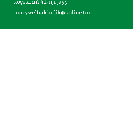
köçesiniň 41-nji jaýy
marywelhakimlik@online.tm