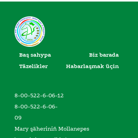
Baş sahypa
Biz barada
Täzelikler
Habarlaşmak üçin
8-00-522-6-06-12
8-00-522-6-06-
09
Mary şäheriniň Mollanepes