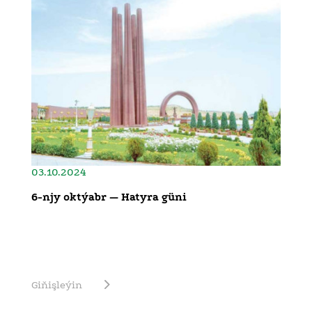
03.10.2024
6-njy oktýabr — Hatyra güni
Giňişleýin