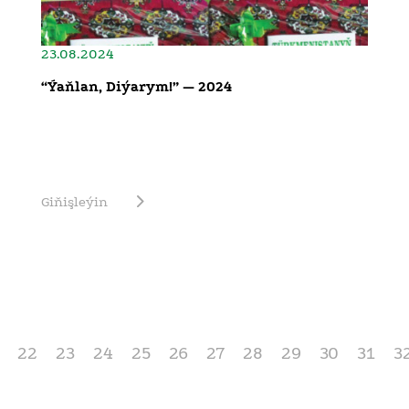
23.08.2024
“Ýaňlan, Diýarym!” — 2024
Giňişleýin
22
23
24
25
26
27
28
29
30
31
3