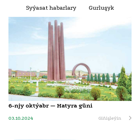
Syýasat habarlary
Gurluşyk
6-njy oktýabr — Hatyra güni
03.10.2024
Giňişleýin