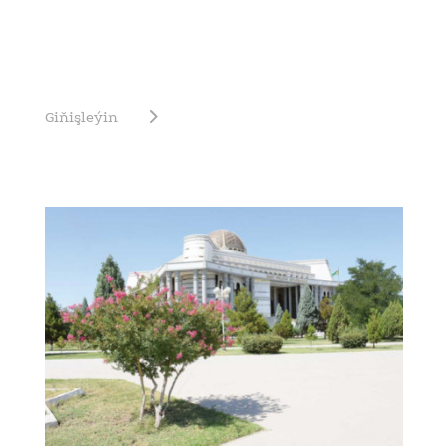
Giňişleýin