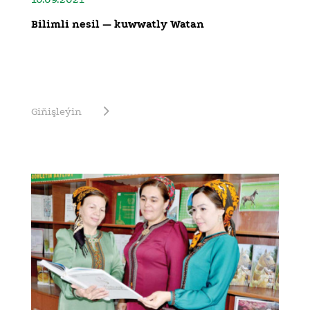
Bilimli nesil — kuwwatly Watan
Giňişleýin