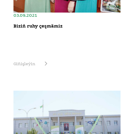
03.09.2021
Biziň ruhy çeşmämiz
Giňişleýin