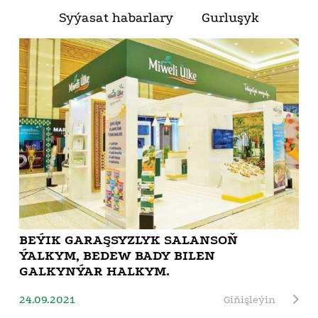
Syýasat habarlary
Gurluşyk
BEÝIK GARAŞSYZLYK SALANSOŇ
ÝALKYM, BEDEW BADY BILEN
GALKYNÝAR HALKYM.
24.09.2021
Giňişleýin