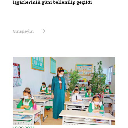
işgärleriniň güni bellenilip geçildi
Giňişleýin
10.09.2021