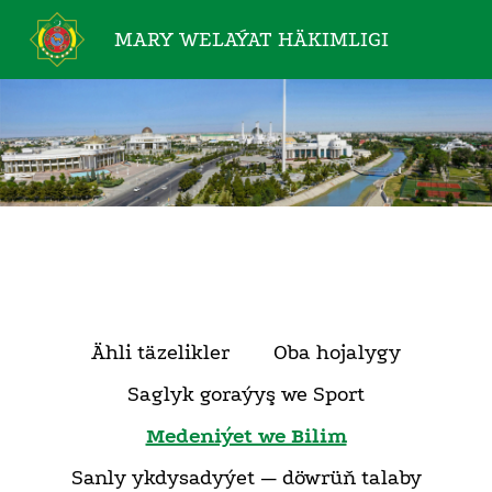
MARY WELAÝAT
HÄKIMLIGI
Ähli täzelikler
Oba hojalygy
Saglyk goraýyş we Sport
Medeniýet we Bilim
Sanly ykdysadyýet — döwrüň talaby