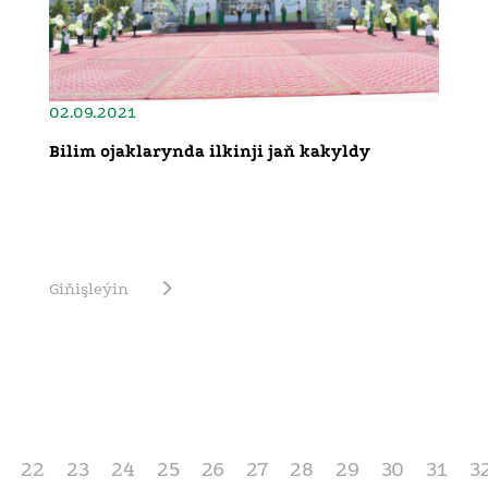
02.09.2021
Bilim ojaklarynda ilkinji jaň kakyldy
Giňişleýin
22
23
24
25
26
27
28
29
30
31
3