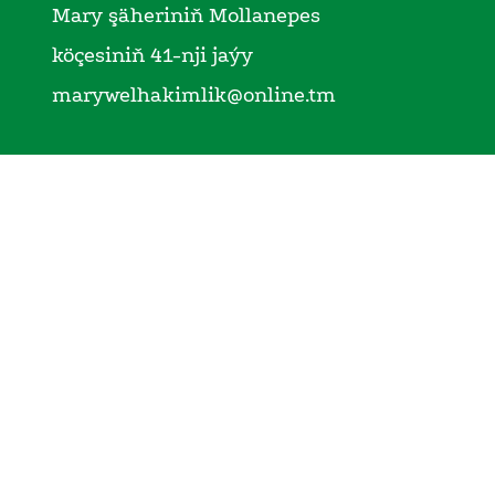
Mary şäheriniň Mollanepes
köçesiniň 41-nji jaýy
marywelhakimlik@online.tm