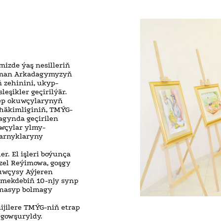
izde ýaş nesilleriň
ryman Arkadagymyzyň
ň zehinini, ukyp-
eşikler geçirilýär.
ep okuwçylarynyň
p häkimliginiň, TMÝG-
agynda geçirilen
uwçylar ylmy-
aşarnyklaryny
ler. El işleri boýunça
zel Reýimowa, goşgy
uwçysy Aýjeren
 mekdebiň 10-njy synp
ynasyp bolmagy
ijilere TMÝG-niň etrap
 gowşuryldy.