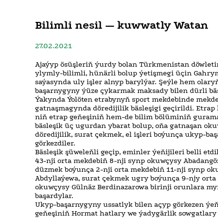
Bilimli nesil — kuwwatly Watan
27.02.2021
Ajaýyp ösüşleriň ýurdy bolan Türkmenistan döwletim
ylymly-bilimli, hünärli bolup ýetişmegi üçin Gah
saýasynda uly işler alnyp barylýar. Şeýle hem olary
başarnygyny ýüze çykarmak maksady bilen dürli bäsl
Ýakynda Ýolöten etrabynyň sport mekdebinde mekd
gatnaşmagynda döredijilik bäsleşigi geçirildi. Etra
niň etrap geňeşiniň hem-de bilim bölüminiň guram
bäsleşik üç ugurdan ybarat bolup, oňa gatnaşan ok
döredijilik, surat çekmek, el işleri boýunça ukyp-b
görkezdiler.
Bäsleşik şüweleňli geçip, eminler ýeňijileri belli etdi
43-nji orta mekdebiň 8-nji synp okuwçysy Abadangö
düzmek boýunça 2-nji orta mekdebiň 11-nji synp ok
Abdyllaýewa, surat çekmek ugry boýunça 9-njy orta
okuwçysy Gülnäz Berdinazarowa birinji orunlara m
başardylar.
Ukyp-başarnygyny ussatlyk bilen açyp görkezen ýeň
geňeşiniň Hormat hatlary we ýadygärlik sowgatlary