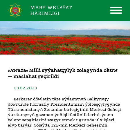
MARY WELAÝAT
HÄKIMLIGI
«Awaza» Milli syýahatçylyk zolagynda okuw
— maslahat geçirildi
03.02.2023
Berkarar döwletiň täze eýýamynyň Galkynyşy
döwründe hormatly Prezidentimiziň ýolbaşçylygynda
Türkmenistanyň Zenanlar birleşiginiň Merkezi Geňeşi
ýurdumyzyň gazanan ýeňişli üstünliklerini, ýeten
belent sepgitlerini wagyz etmek ugrunda uly işleri
alyp barýar. Golaýda TZB-niň Merkezi Geňeşiniň