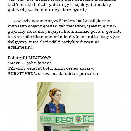
biziň her birimizde ýatdan çykmajak ýatlamalary
galdyrdy we belent duýgulary oýardy.
Goý, eziz Watanymyzyň bedew batly ösüşlerine
mynasyp goşant goşýan zähmetsöýer, işewür, gujur-
gaýratly zenanlarymyzyň, hemmämize görüm-görelde
bolýan mähriban enelerimiziň ýüzlerindäki bagtyýar
ýylgyryş, ýüreklerindäki şatlykly duýgular
egsilmesin!
Bahargül MEJIDOWA.
«Maru — şahu jahan».
TZB-niň welaýat bölüminiň geňeş agzasy.
SURATLARDA: okuw-maslahatdan pursatlar.