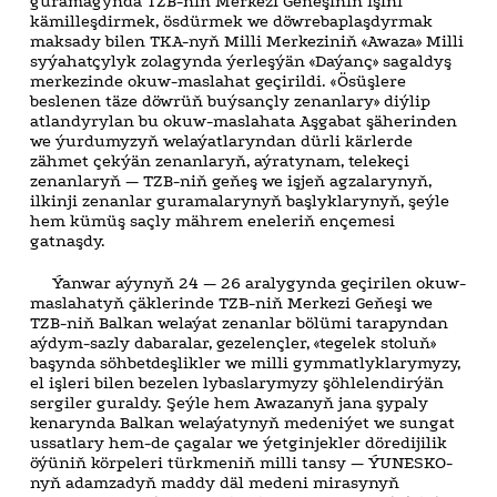
guramagynda TZB-niň Merkezi Geňeşiniň işini
kämilleşdirmek, ösdürmek we döwrebaplaşdyrmak
maksady bilen TKA-nyň Milli Merkeziniň «Awaza» Milli
syýahatçylyk zolagynda ýerleşýän «Daýanç» sagaldyş
merkezinde okuw-maslahat geçirildi. «Ösüşlere
beslenen täze döwrüň buýsançly zenanlary» diýlip
atlandyrylan bu okuw-maslahata Aşgabat şäherinden
we ýurdumyzyň welaýatlaryndan dürli kärlerde
zähmet çekýän zenanlaryň, aýratynam, telekeçi
zenanlaryň — TZB-niň geňeş we işjeň agzalarynyň,
ilkinji zenanlar guramalarynyň başlyklarynyň, şeýle
hem kümüş saçly mährem eneleriň ençemesi
gatnaşdy.
Ýanwar aýynyň 24 — 26 aralygynda geçirilen okuw-
maslahatyň çäklerinde TZB-niň Merkezi Geňeşi we
TZB-niň Balkan welaýat zenanlar bölümi tarapyndan
aýdym-sazly dabaralar, gezelençler, «tegelek stoluň»
başynda söhbetdeşlikler we milli gymmatlyklarymyzy,
el işleri bilen bezelen lybaslarymyzy şöhlelendirýän
sergiler guraldy. Şeýle hem Awazanyň jana şypaly
kenarynda Balkan welaýatynyň medeniýet we sungat
ussatlary hem-de çagalar we ýetginjekler döredijilik
öýüniň körpeleri türkmeniň milli tansy — ÝUNESKO-
nyň adamzadyň maddy däl medeni mirasynyň