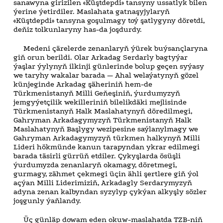
sanawyna girizilen «Küştdepdi» tansyny ussatlyk bilen
ýerine ýetirdiler. Maslahata gatnaşyjylaryň
«Küştdepdi» tansyna goşulmagy toý şatlygyny döretdi,
deňiz tolkunlaryny has-da joşdurdy.
Medeni çärelerde zenanlaryň ýürek buýsançlaryna
giň orun berildi. Olar Arkadag Serdarly bagtyýar
ýaşlar ýylynyň ilkinji günlerinde bolup geçen syýasy
we taryhy wakalar barada — Ahal welaýatynyň gözel
künjeginde Arkadag şäheriniň hem-de
Türkmenistanyň Milli Geňeşiniň, ýurdumyzyň
jemgyýetçilik wekilleriniň bilelikdäki mejlisinde
Türkmenistanyň Halk Maslahatynyň döredilmegi,
Gahryman Arkadagymyzyň Türkmenistanyň Halk
Maslahatynyň Başlygy wezipesine saýlanylmagy we
Gahryman Arkadagymyzyň türkmen halkynyň Milli
Lideri hökmünde kanun tarapyndan ykrar edilmegi
barada täsirli gürrüň etdiler. Çykyşlarda ösüşli
ýurdumyzda zenanlaryň okamagy, döretmegi,
gurmagy, zähmet çekmegi üçin ähli şertlere giň ýol
açýan Milli Liderimiziň, Arkadagly Serdarymyzyň
adyna zenan kalbyndan syzylyp çykýan alkyşly sözler
joşgunly ýaňlandy.
Üç günläp dowam eden okuw-maslahatda TZB-niň