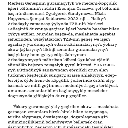
Merkezi Geňeşiniň guramaçylyk we medeni-köpçülik
işleri bölüminiň müdiri Enemjan Orazowa, şol bölümiň
baş hünärmenleri Ogulgerek Gandymowa, Näzik
Hapyzowa, Şemşat Setdarowa 2022-nji — Halkyň
Arkadagly zamanasy ýylynda TZB-niň Merkezi
Geňeşiniň durmuşa geçiren işleri barada hasabat bilen
çykyş etdiler. Mundan başga-da, maslahatda Aşgabat
şäherinden, welaýatlardan TZB-niň geňeş we işjeň
agzalary, ýurdumyzyň edara-kärhanalarynyň, ýokary
okuw jaýlarynyň ilkinji zenanlar guramalarynyň
başlyklary hem çykyş edip, Gahryman
Arkadagymyzyň mähriban käbesi Ogulabat ejäniň
sünnäläp bejeren nusgalyk gyzyl kürtesi, ÝUNESKO-
nyň Bütindünýä sanawyndan görnükli orun alan
türkmen keşdeçilik sungaty, arassa ahlaklylyk, edep-
terbiýe, öýde hem-de köpçülik ýerlerinde özüňi alyp
barmak we milli geýinmek medeniýeti, çaga terbiýesi,
umuman, zenanlar bilen baglanyşykly meseleler
dogrusynda giňişleýin durup geçdiler.
Ýokary guramaçylykly geçirilen okuw — maslahata
gatnaşan zenanlara birek-birek bilen tanyşmaga,
tejribe alyşmaga, dostlaşmaga, doganlaşmaga giň
mümkinçilikleriň bolandygyny bellemek örän
ýakymlydyr. Zenanyň içki dünýäsindäki täsinlikler