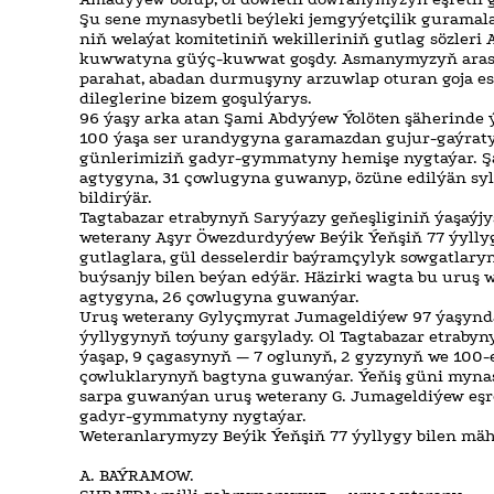
Şu sene mynasybetli beýleki jemgyýetçilik guramala
niň welaýat komitetiniň wekilleriniň gutlag sözler
kuwwatyna güýç-kuwwat goşdy. Asmanymyzyň ara
parahat, abadan durmuşyny arzuwlap oturan goja es
dileglerine bizem goşulýarys.
96 ýaşy arka atan Şami Abdyýew Ýolöten şäherinde 
100 ýaşa ser urandygyna garamazdan gujur-gaýrat
günlerimiziň gadyr-gymmatyny hemişe nygtaýar. Şa
agtygyna, 31 çowlugyna guwanyp, özüne edilýän syl
bildirýär.
Tagtabazar etrabynyň Saryýazy geňeşliginiň ýaşaýjys
weterany Aşyr Öwezdurdyýew Beýik Ýeňşiň 77 ýylly
gutlaglara, gül desselerdir baýramçylyk sowgatlary
buýsanjy bilen beýan edýär. Häzirki wagta bu uruş w
agtygyna, 26 çowlugyna guwanýar.
Uruş weterany Gylyçmyrat Jumageldiýew 97 ýaşynda
ýyllygynyň toýuny garşylady. Ol Tagtabazar etrabyn
ýaşap, 9 çagasynyň — 7 oglunyň, 2 gyzynyň we 100-e
çowluklarynyň bagtyna guwanýar. Ýeňiş güni mynasy
sarpa guwanýan uruş weterany G. Jumageldiýew eşr
gadyr-gymmatyny nygtaýar.
Weteranlarymyzy Beýik Ýeňşiň 77 ýyllygy bilen mähi
A. BAÝRAMOW.