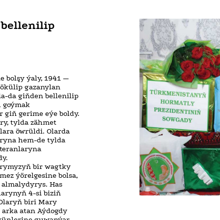
bellenilip
e bolşy ýaly, 1941 —
dökülip gazanylan
a-da giňden bellenilip
l goýmak
 giň gerime eýe boldy.
ry, tylda zähmet
ara öwrüldi. Olarda
ryna hem-de tylda
teranlaryna
dy.
arymyzyň bir wagtky
mez ýörelgesine bolsa,
 almalydyrys. Has
arynyň 4-si biziň
laryň biri Mary
y arka atan Aýdogdy
günlerine guwanýar.