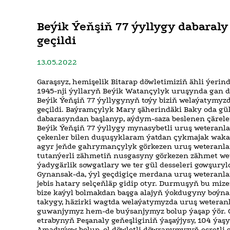
Beýik Ýeňşiň 77 ýyllygy dabaraly 
geçildi
13.05.2022
Garaşsyz, hemişelik Bitarap döwletimiziň ähli ýerind
1945-nji ýyllaryň Beýik Watançylyk uruşynda gan 
Beýik Ýeňşiň 77 ýyllygynyň toýy biziň welaýatymyzd
geçildi. Baýramçylyk Mary şäherindäki Baky oda gü
dabarasyndan başlanyp, aýdym-saza beslenen çäreler
Beýik Ýeňşiň 77 ýyllygy mynasybetli uruş weteranla
çekenler bilen duşuşyklaram ýatdan çykmajak wakal
agyr jeňde gahrymançylyk görkezen uruş weteranla
tutanýerli zähmetiň nusgasyny görkezen zähmet we
ýadygärlik sowgatlary we ter gül desseleri gowşuryl
Gynansak-da, ýyl geçdigiçe merdana uruş weteranl
jebis hatary selçeňläp gidip otyr. Durmuşyň bu mize
bize kaýyl bolmakdan başga alajyň ýokdugyny boýna
takygy, häzirki wagtda welaýatymyzda uruş weteranl
guwanjymyz hem-de buýsanjymyz bolup ýaşap ýör. O
etrabynyň Peşanaly geňeşliginiň ýaşaýjysy, 104 ýaş
Amadyýew bolup, ol döwletli döwranymyzyň eşretli 