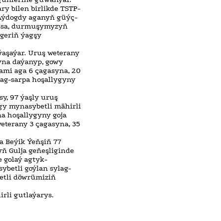
ry bilen birlikde TSTP-
i Aýdogdy aganyň güýç-
ssa, durmuşymyzyň
geriň ýagşy
ýaşaýar. Uruş weterany
yna daýanyp, gowy
mi aga 6 çagasyna, 20
ag-sarpa hoşallygyny
y, 97 ýaşly uruş
gy mynasybetli mähirli
na hoşallygyny goja
eterany 3 çagasyna, 35
 Beýik Ýeňşiň 77
yň Gulja geňeşliginde
 golaý agtyk-
betli goýlan sylag-
etli döwrümiziň
rli gutlaýarys.