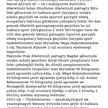
fewral aýynyň 10 — 14-i aralygynda dostlukly
döwletimiz bolan Hindistan döwletiniň paýtagty Nýu-
Deli şäherinde iri halkara sport ýaryşlary onlaýn
arkaly geçirildi we onda sportuň garyşyk söweş
sungatlary boýunça görkezme çykyşlary boldy. 40-dan
gowrak döwletiň gatnaşmagynda geçirilen bu iri
halkara sport ýaryşlaryna 2 müň 593 türgen hem-de
200-den gowrak tälimçi gatnaşdy. Sportuň garyşyk
söweş sungatlary boýunça geçirilen ýaryşda sport
mekdebimizden Azat Myradow, Wepa Hojamämmedow
1-nji, Ýazmyrat Allanow 2-nji orunlary eýelemegi
başardylar.
Ýakynda Yrak döwletiniň paýtagty Bagdat şäherinde
onlaýn arkaly geçirilen ikinji dünýä çempionaty hem
örän çekeleşikli boldy. Bu dünýä çempionatynda
mekdebimiziň türgenleri Azat Myradow 50 kilograma
çenli agramda çykyş edip, 1-nji, Wepa Hojamämmedow
65 kilograma çenli agramda çykyş edip, 2-nji, Arslan
Babanazarow 70 kilograma çenli agramda we
Musageldi Atamyradow 60 kilograma çenli agramlarda
çykyş edip, 3-nji orunlary eýeläp, 1 altyn, 1 kümüş, 2
bürünç medala mynasyp boldular.
2021-nji — Türkmenistan — parahatçylygyň we
ynanyşmagyň Watany ýylynda hem şeýle iri halkara
sport ýaryşlarynyň 4-isi sportuň garyşyk söweş