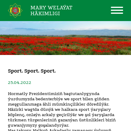
MARY WELAÝAT
HÄKIMLIGI
Sport. Sport. Sport.
25.04.2022
Hormatly Prezidentimiziň baştutanlygynda
ýurdumyzda bedenterbiýe we sport bilen giňden
meşgullanmaga ähli mümkinçilikler döredilýär.
Häzirki wagtda dünýä we halkara sport ýaryşlary
köplenç, onlaýn arkaly geçirilýär we şol ýaryşlarda
türkmen türgenleriniň gazanýan üstünlikleri biziň
guwanjymyzy goşalandyrýar.
Has takygy, Halkyň Arkadagly zamanasy ýylynyň