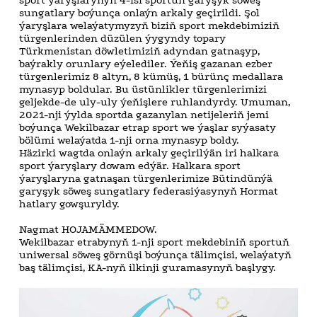
sungatlary boýunça onlaýn arkaly geçirildi. Şol
ýaryşlara welaýatymyzyň biziň sport mekdebimiziň
türgenlerinden düzülen ýygyndy topary
Türkmenistan döwletimiziň adyndan gatnaşyp,
baýrakly orunlary eýelediler. Ýeňiş gazanan ezber
türgenlerimiz 8 altyn, 8 kümüş, 1 bürünç medallara
mynasyp boldular. Bu üstünlikler türgenlerimizi
geljekde-de uly-uly ýeňişlere ruhlandyrdy. Umuman,
2021-nji ýylda sportda gazanylan netijeleriň jemi
boýunça Wekilbazar etrap sport we ýaşlar syýasaty
bölümi welaýatda 1-nji orna mynasyp boldy.
Häzirki wagtda onlaýn arkaly geçirilýän iri halkara
sport ýaryşlary dowam edýär. Halkara sport
ýaryşlaryna gatnaşan türgenlerimize Bütindünýä
garyşyk söweş sungatlary federasiýasynyň Hormat
hatlary gowşuryldy.
Nagmat HOJAMÄMMEDOW.
Wekilbazar etrabynyň 1-nji sport mekdebiniň sportuň
uniwersal söweş görnüşi boýunça tälimçisi, welaýatyň
baş tälimçisi, KA-nyň ilkinji guramasynyň başlygy.